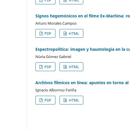
PDF
HTML
Signos hegemónicos en el filme Ex-Machina: ro
Arturo Morales Campos
PDF
HTML
Espectropolítica: imagen y hauntología en la 
Núria Gómez Gabriel
PDF
HTML
Archivos fílmicos en línea: apuntes en torno al
Ignacio Albornoz Fariña
PDF
HTML