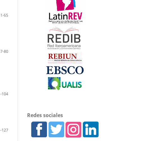
51-65
67-80
-104
Redes sociales
-127