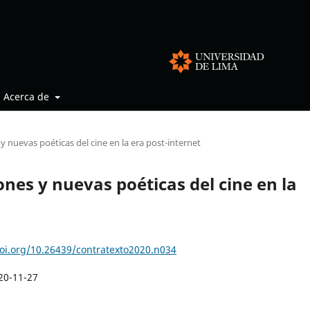
Acerca de
 nuevas poéticas del cine en la era post-internet
nes y nuevas poéticas del cine en la
doi.org/10.26439/contratexto2020.n034
20-11-27