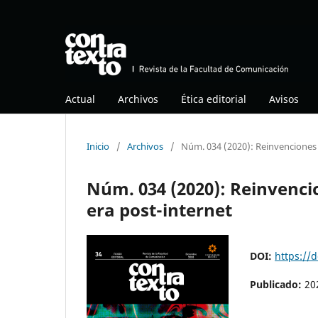
Actual
Archivos
Ética editorial
Avisos
Inicio
/
Archivos
/
Núm. 034 (2020): Reinvenciones y
Núm. 034 (2020): Reinvencio
era post-internet
DOI:
https://
Publicado:
20