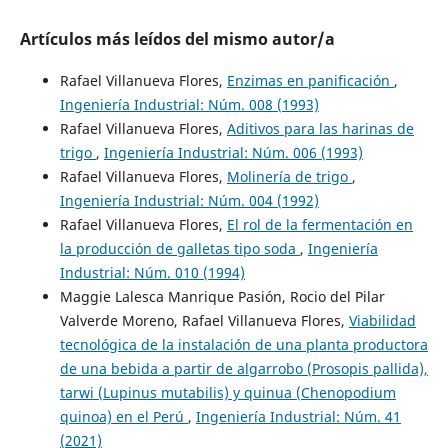
Artículos más leídos del mismo autor/a
Rafael Villanueva Flores,
Enzimas en panificación
,
Ingeniería Industrial: Núm. 008 (1993)
Rafael Villanueva Flores,
Aditivos para las harinas de
trigo
,
Ingeniería Industrial: Núm. 006 (1993)
Rafael Villanueva Flores,
Molinería de trigo
,
Ingeniería Industrial: Núm. 004 (1992)
Rafael Villanueva Flores,
El rol de la fermentación en
la producción de galletas tipo soda
,
Ingeniería
Industrial: Núm. 010 (1994)
Maggie Lalesca Manrique Pasión, Rocio del Pilar
Valverde Moreno, Rafael Villanueva Flores,
Viabilidad
tecnológica de la instalación de una planta productora
de una bebida a partir de algarrobo (Prosopis pallida),
tarwi (Lupinus mutabilis) y quinua (Chenopodium
quinoa) en el Perú
,
Ingeniería Industrial: Núm. 41
(2021)