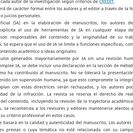
e cada autor de la investigación según criterios de
CREDIT
.
erá de carácter formal entre los autores y el editor a través de la N
o juicios personales.
ificial (IA) en la elaboración de manuscritos, los autores d
xplícita el uso de herramientas de IA en cualquier etapa d
 son responsables del contenido y la originalidad de su trab
 Se espera que el uso de IA se limite a funciones específicas, com
contenido académico o ideas originales.
ículos generados mayoritariamente por IA sin una revisión hu
 emplee IA, se debe incluir una declaración en la sección de métod
mo ha contribuido al manuscrito. No se tolerará la presentació
tenido sin supervisión humana, ya que esto compromete la integr
lan con estas directrices serán rechazados, y los autores po
ad de la infracción. La revista se reserva el derecho de real
 del contenido, incluyendo la revisión de la trayectoria académica
ás, se recomienda a los revisores y editores mantenerse atentos a
su criterio profesional en estos casos.
 se basará en la calidad y autenticidad del manuscrito. Los autores
es previas o cuya temática no esté relacionada con su camp