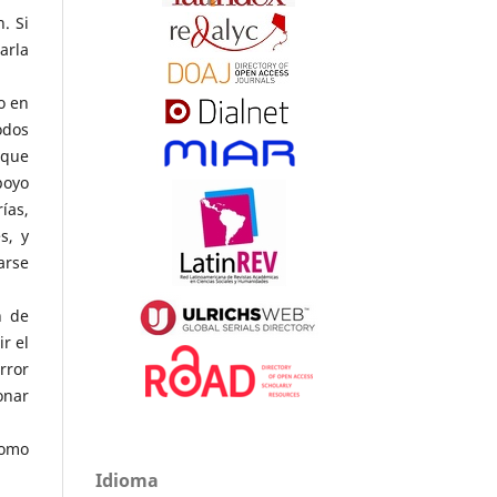
. Si
arla
o en
odos
 que
poyo
ías,
s, y
arse
n de
ir el
rror
onar
como
Idioma