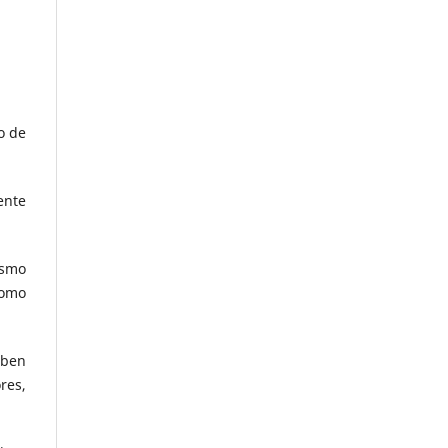
o de
ente
ismo
como
eben
res,