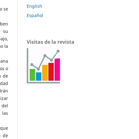
English
o se
Español
eben
e su
ajo,
Visitas de la revista
o la
mana
os o
n de
idad
drán
izar
 del
 las
 que
o de