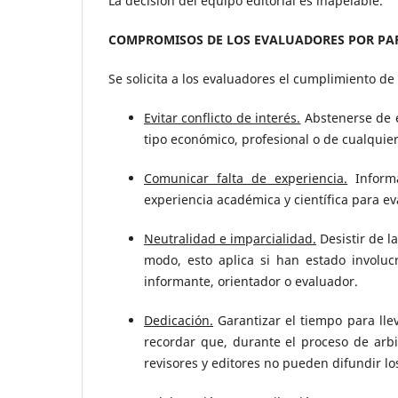
La decisión del equipo editorial es inapelable.
COMPROMISOS DE LOS EVALUADORES POR PARE
Se solicita a los evaluadores el cumplimiento de
Evitar conflicto de interés.
Abstenerse de e
tipo económico, profesional o de cualquier
Comunicar falta de ex
p
eriencia.
Informa
experiencia académica y científica para eva
Neutralidad e im
p
arcialidad.
Desistir de l
modo, esto aplica si han estado involuc
informante, orientador o evaluador.
Dedicación.
Garantizar el tiempo para llev
recordar que, durante el proceso de arbi
revisores y editores no pueden difundir lo