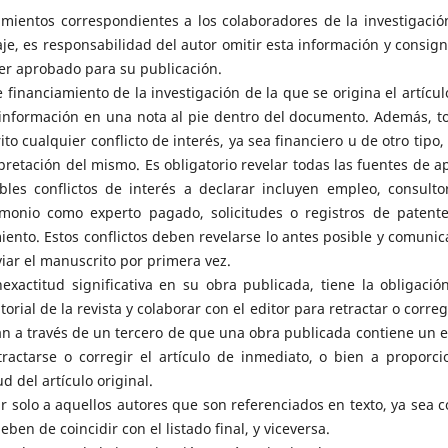
mientos correspondientes a los colaboradores de la investigación
je, es responsabilidad del autor omitir esta información y consign
 ser aprobado para su publicación.
financiamiento de la investigación de la que se origina el artícul
 información en una nota al pie dentro del documento. Además, t
o cualquier conflicto de interés, ya sea financiero u de otro tipo,
erpretación del mismo. Es obligatorio revelar todas las fuentes de a
bles conflictos de interés a declarar incluyen empleo, consultor
imonio como experto pagado, solicitudes o registros de patente
ento. Estos conflictos deben revelarse lo antes posible y comunic
viar el manuscrito por primera vez.
xactitud significativa en su obra publicada, tiene la obligació
torial de la revista y colaborar con el editor para retractar o correg
teran a través de un tercero de que una obra publicada contiene un e
etractarse o corregir el artículo de inmediato, o bien a proporci
d del artículo original.
ar solo a aquellos autores que son referenciados en texto, ya sea 
deben de coincidir con el listado final, y viceversa.