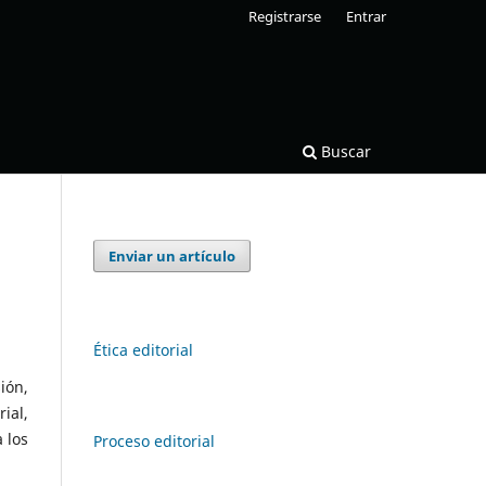
Registrarse
Entrar
Buscar
Enviar un artículo
Ética editorial
ión,
ial,
 los
Proceso editorial