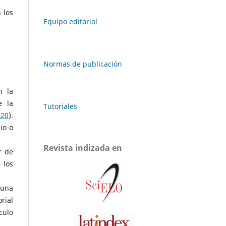
 los
Equipo editorial
Normas de publicación
n la
e la
Tutoriales
020
).
io o
Revista indizada en
r de
 los
 una
rial
culo