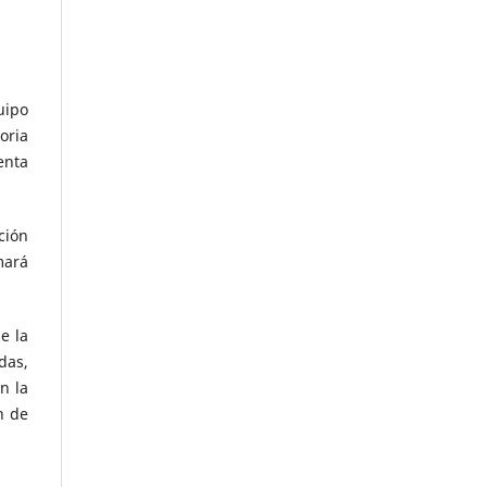
uipo
oria
enta
ción
mará
e la
das,
n la
n de