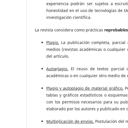
experiencia podrán ser sujetos a escrut
honestidad en el uso de tecnologías de IA
investigación científica.
La revista considera como prácticas
reprobable
Plagio.
La publicación completa, parcial 
medios (revistas académicas o cualquier o
del artículo.
Auto
p
lagio.
El reuso de textos parcial o
académicas o en cualquier otro medio de div
Plagio y autoplagio de material gráfico.
Po
tablas y gráficos estadísticos o esquema
con los permisos necesarios para su publi
elaborado por los autores y publicado en 
Multi
p
licación de envíos.
Postulación del m