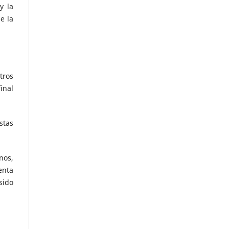
y la
e la
tros
inal
stas
nos,
enta
sido