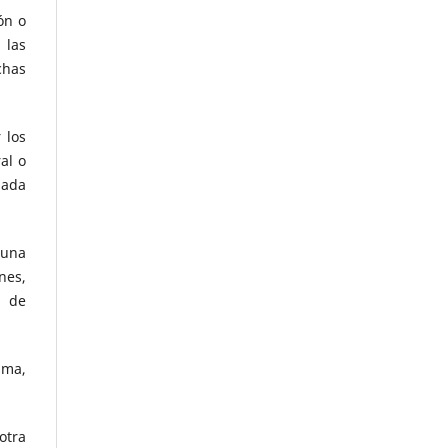
ón o
 las
chas
 los
al o
uada
 una
nes,
n de
sma,
otra