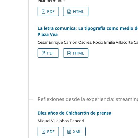
Pilar Bermúdez
PDF
HTML
La letra comunica: La tipografía como medio de
Plaza Vea
César Enrique Carrión Osores, Rocío Emilia Villacorta C
PDF
HTML
Reflexiones desde la experiencia: streamin
Diez años de Chicharrón de prensa
Miguel Villalobos Denegri
PDF
XML