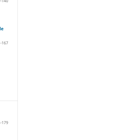
-140
de
-167
-179