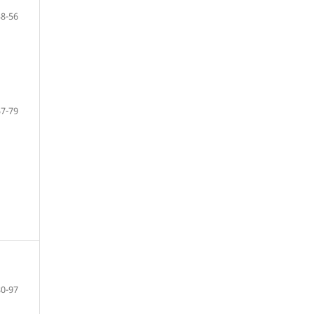
38-56
57-79
80-97