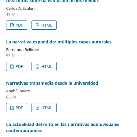
Diez mitos sobre la evolución de los medios
Carlos A. Scolari
45-51
PDF
HTML
La narrativa expandida: múltiples capas autorales
Fernanda Bellicieri
53-61
PDF
HTML
Narrativas transmedia desde la universidad
Anahí Lovato
63-74
PDF
HTML
La actualidad del mito en las narrativas audiovisuales
contemporáneas