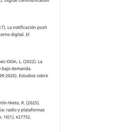
4). Digital communication
7). La notificación push
orno digital. El
ez-Otón, L. (2022). La
o bajo demanda.
99-2020). Estudios sobre
tín-Nieto, R. (2025).
ia: radio y plataformas
, 16(1), e27752.