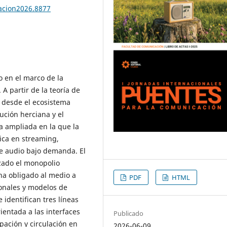
acion2026.8877
o en el marco de la
 A partir de la teoría de
o desde el ecosistema
bución herciana y el
a ampliada en la que la
ica en streaming,
de audio bajo demanda. El
azado el monopolio
 ha obligado al medio a
PDF
HTML
ionales y modelos de
 identifican tres líneas
rientada a las interfaces
Publicado
ipación y circulación en
2026-06-09