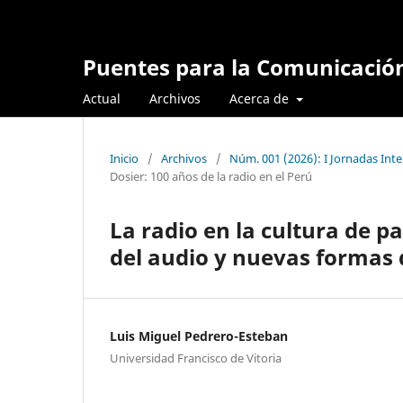
Puentes para la Comunicació
Actual
Archivos
Acerca de
Inicio
/
Archivos
/
Núm. 001 (2026): I Jornadas Inte
Dosier: 100 años de la radio en el Perú
La radio en la cultura de pa
del audio y nuevas formas
Luis Miguel Pedrero-Esteban
Universidad Francisco de Vitoria