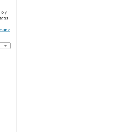
dio y
entes
omunic