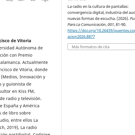
La radio en la cultura de pantallas:
convergencia digital, industria del au
nuevas formas de escucha. (2026).
Pu
Para La Comunicación
,
001
, 81-90.
https://doi.org/10.26439/puentes.c
acion2026.8877
isco de Vitoria
Más formatos de cita
versidad Autónoma de
ación con Premio
e Salamanca. Actualmente
ncisco de Vitoria, donde
 (Medios, Innovación y
s y guionista de
ultor en Kiss FM,
e radio y televisión.
de España y América
s de libro sobre
dio, entre ellos La
ch, 2019), La radio
ión postdigital. Codirige