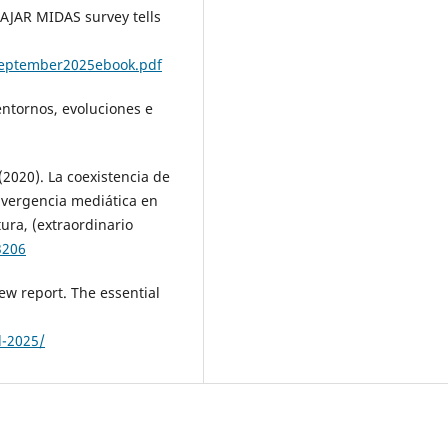
AJAR MIDAS survey tells
September2025ebook.pdf
 entornos, evoluciones e
 (2020). La coexistencia de
onvergencia mediática en
ura, (extraordinario
3206
iew report. The essential
l-2025/