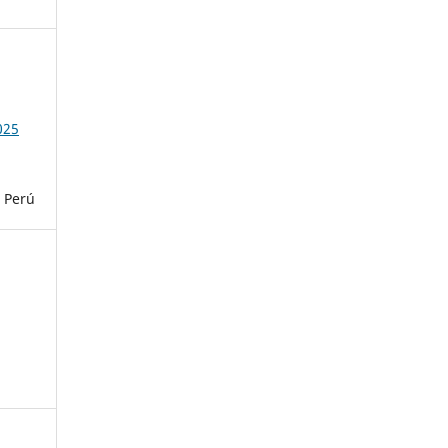
025
l Perú