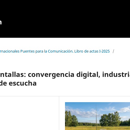
n
rnacionales Puentes para la Comunicación. Libro de actas I-2025
/
ntallas: convergencia digital, industr
 de escucha