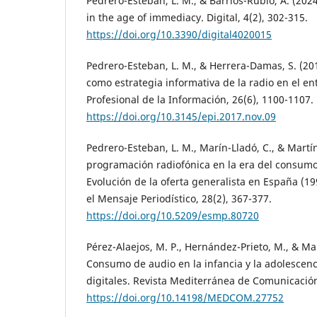
Pedrero-Esteban, L. M., & Barrios-Rubio, A. (202
in the age of immediacy. Digital, 4(2), 302-315.
https://doi.org/10.3390/digital4020015
Pedrero-Esteban, L. M., & Herrera-Damas, S. (201
como estrategia informativa de la radio en el ent
Profesional de la Información, 26(6), 1100-1107.
https://doi.org/10.3145/epi.2017.nov.09
Pedrero-Esteban, L. M., Marín-Lladó, C., & Martín
programación radiofónica en la era del consum
Evolución de la oferta generalista en España (19
el Mensaje Periodístico, 28(2), 367-377.
https://doi.org/10.5209/esmp.80720
Pérez-Alaejos, M. P., Hernández-Prieto, M., & Mar
Consumo de audio en la infancia y la adolescenc
digitales. Revista Mediterránea de Comunicación
https://doi.org/10.14198/MEDCOM.27752