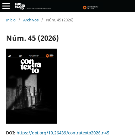
Inicio
/
Archivos
/
Núm. 45 (2026)
Núm. 45 (2026)
DOI:
https://doi.org/10.26439/contratexto2026.n45