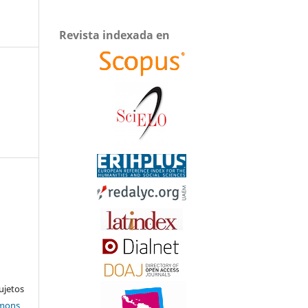
Revista indexada en
ujetos
mmons