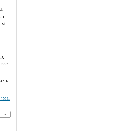
sta
nen
 si
, &
useos:
en el
o2026.