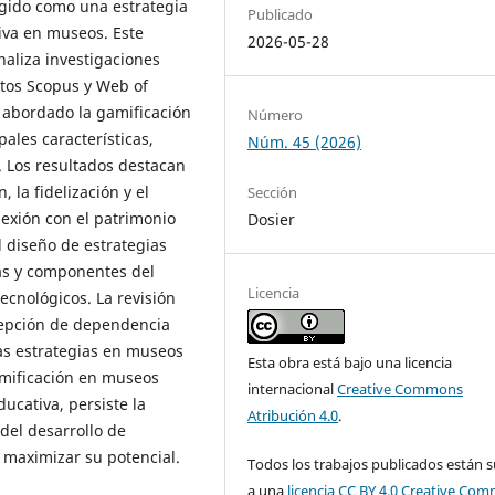
rgido como una estrategia
Publicado
iva en museos. Este
2026-05-28
naliza investigaciones
atos Scopus y Web of
 abordado la gamificación
Número
ales características,
Núm. 45 (2026)
. Los resultados destacan
, la fidelización y el
Sección
nexión con el patrimonio
Dosier
l diseño de estrategias
s y componentes del
Licencia
ecnológicos. La revisión
cepción de dependencia
as estrategias en museos
Esta obra está bajo una licencia
mificación en museos
internacional
Creative Commons
ucativa, persiste la
Atribución 4.0
.
del desarrollo de
 maximizar su potencial.
Todos los trabajos publicados están s
a una
licencia CC BY 4.0 Creative Co