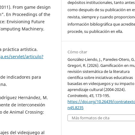
depósitos institucionales, tanto antes
. (2011). From game design
como después de su publicación en e
n”. En Proceedings of the
revista, siempre y cuando proporcio
e: Envisioning Future
información bibliográfica que acredite,
 Computing Machinery.
procede, su publicación en ella.
 práctica artística.
Cómo citar
ja.es/servlet/articulo?
González-Liendo, J., Paredes-Otero, G.
Gregori, R. (2026). Gamificación en m
revisión sistemática de la literatura
a de indicadores para
científica sobre iniciativas educativas
basadas en videojuegos y su impacto 
gna.
aprendizaje cultural (2004-2024).
Contratexto
,
45
, 173-195.
 Rodríguez Hernández, M.
https://doi.org/10.26439/contratext
uente de interconexión
n45.8235
so de Animal Crossing:
Más formatos de cita
sajes del videojuego al