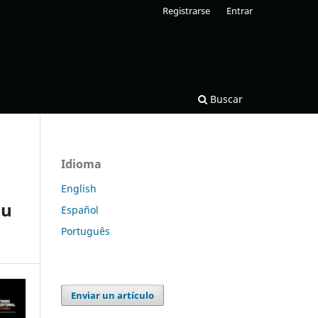
Registrarse
Entrar
Buscar
Idioma
English
su
Español
Português
Enviar un artículo