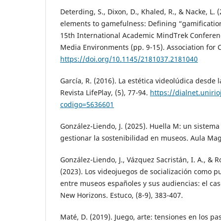
Deterding, S., Dixon, D., Khaled, R., & Nacke, L
elements to gamefulness: Defining “gamificatio
15th International Academic MindTrek Conferenc
Media Environments (pp. 9-15). Association for
https://doi.org/10.1145/2181037.2181040
García, R. (2016). La estética videolúdica desde la
Revista LifePlay, (5), 77-94.
https://dialnet.unirio
codigo=5636601
González-Liendo, J. (2025). Huella M: un sistem
gestionar la sostenibilidad en museos. Aula Ma
González-Liendo, J., Vázquez Sacristán, I. A., &
(2023). Los videojuegos de socialización como p
entre museos españoles y sus audiencias: el ca
New Horizons. Estuco, (8-9), 383-407.
Maté, D. (2019). Juego, arte: tensiones en los pa