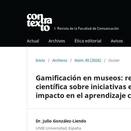
Actual
Archivos
Ética editorial
Avisos
Inicio
/
Archivos
/
Núm. 45 (2026)
/
Dosier
Gamificación en museos: rev
científica sobre iniciativa
impacto en el aprendizaje c
Dr. Julio González-Liendo
UNIE Universidad, España