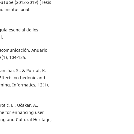
uTube (2013-2019) [Tesis
o institucional.
guía esencial de los
l.
ducomunicación. Anuario
(1), 104-125.
chai, S., & Puritat, K.
 Effects on hedonic and
ning. Informatics, 12(1),
7
otić, E., Učakar, A.,
game for enhancing user
g and Cultural Heritage,