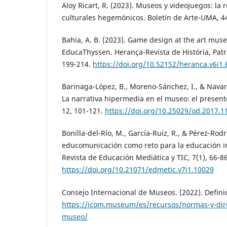
Aloy Ricart, R. (2023). Museos y videojuegos: la 
culturales hegemónicos. Boletín de Arte-UMA, 44
Bahia, A. B. (2023). Game design at the art mus
EducaThyssen. Herança-Revista de História, Patri
199-214.
https://doi.org/10.52152/heranca.v6i1.
Barinaga-López, B., Moreno-Sánchez, I., & Navarr
La narrativa hipermedia en el museo: el presente
12, 101-121.
https://doi.org/10.25029/od.2017.1
Bonilla-del-Río, M., García-Ruiz, R., & Pérez-Rodr
educomunicación como reto para la educación i
Revista de Educación Mediática y TIC, 7(1), 66-86
https://doi.org/10.21071/edmetic.v7i1.10029
Consejo Internacional de Museos. (2022). Defini
https://icom.museum/es/recursos/normas-y-direc
museo/