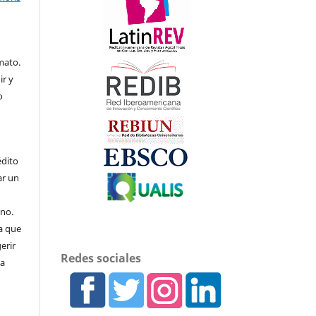
mato.
ir y
o
édito
ar un
uno.
a que
erir
Redes sociales
 a