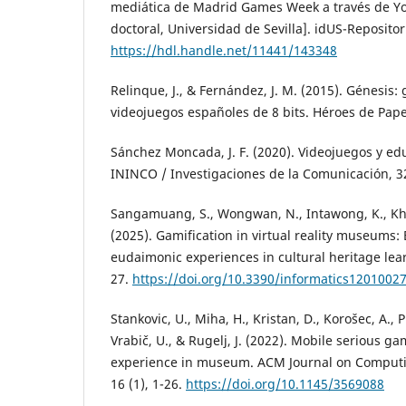
mediática de Madrid Games Week a través de Yo
doctoral, Universidad de Sevilla]. idUS-Repositori
https://hdl.handle.net/11441/143348
Relinque, J., & Fernández, J. M. (2015). Génesis: 
videojuegos españoles de 8 bits. Héroes de Pape
Sánchez Moncada, J. F. (2020). Videojuegos y e
ININCO / Investigaciones de la Comunicación, 32
Sangamuang, S., Wongwan, N., Intawong, K., Khan
(2025). Gamification in virtual reality museums:
eudaimonic experiences in cultural heritage lear
27.
https://doi.org/10.3390/informatics1201002
Stankovic, U., Miha, H., Kristan, D., Korošec, A., Pr
Vrabič, U., & Rugelj, J. (2022). Mobile serious 
experience in museum. ACM Journal on Computin
16 (1), 1-26.
https://doi.org/10.1145/3569088