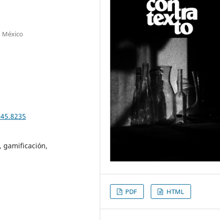
, México
n45.8235
 gamificación,
PDF
HTML