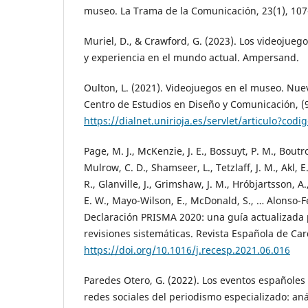
museo. La Trama de la Comunicación, 23(1), 107
Muriel, D., & Crawford, G. (2023). Los videojueg
y experiencia en el mundo actual. Ampersand.
Oulton, L. (2021). Videojuegos en el museo. Nuev
Centro de Estudios en Diseño y Comunicación, (9
https://dialnet.unirioja.es/servlet/articulo?cod
Page, M. J., McKenzie, J. E., Bossuyt, P. M., Boutr
Mulrow, C. D., Shamseer, L., Tetzlaff, J. M., Akl, E
R., Glanville, J., Grimshaw, J. M., Hróbjartsson, A.,
E. W., Mayo-Wilson, E., McDonald, S., … Alonso-F
Declaración PRISMA 2020: una guía actualizada 
revisiones sistemáticas. Revista Española de Card
https://doi.org/10.1016/j.recesp.2021.06.016
Paredes Otero, G. (2022). Los eventos españoles
redes sociales del periodismo especializado: aná