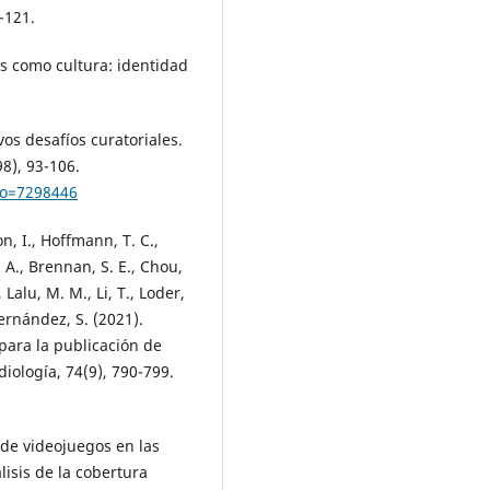
-121.
os como cultura: identidad
os desafíos curatoriales.
8), 93-106.
igo=7298446
on, I., Hoffmann, T. C.,
. A., Brennan, S. E., Chou,
 Lalu, M. M., Li, T., Loder,
ernández, S. (2021).
para la publicación de
iología, 74(9), 790-799.
 de videojuegos en las
lisis de la cobertura