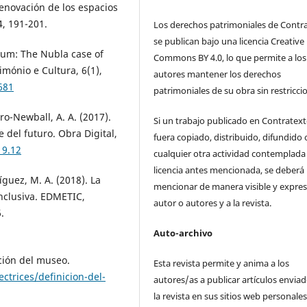
renovación de los espacios
, 191-201.
Los derechos patrimoniales de Contr
se publican bajo una licencia Creative
eum: The Nubla case of
Commons BY 4.0, lo que permite a los
mónio e Cultura, 6(1),
autores mantener los derechos
681
patrimoniales de su obra sin restricci
o-Newball, A. A. (2017).
Si un trabajo publicado en Contratex
 del futuro. Obra Digital,
fuera copiado, distribuido, difundido 
19.12
cualquier otra actividad contemplada 
licencia antes mencionada, se deberá
íguez, M. A. (2018). La
mencionar de manera visible y expres
nclusiva. EDMETIC,
autor o autores y a la revista.
.
Auto-archivo
ción del museo.
Esta revista permite y anima a los
trices/definicion-del-
autores/as a publicar artículos enviad
la revista en sus sitios web personale