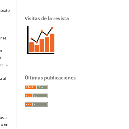
atexto
Visitas de la revista
ones.
to
o
en la
Últimas publicaciones
a al
os a
s o en