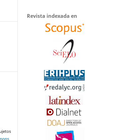
Revista indexada en
ujetos
mmons