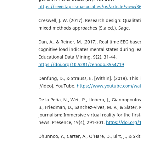
https://revistaprismasocial.es/ps/article/view/3
Creswell, J. W. (2017). Research design: Qualitat
mixed methods approaches (5.a ed.). Sage.
Dan, A., & Reiner, M. (2017). Real time EEG ba
cognitive load indicates mental states during lea
Educational Data Mining, 9(2), 31-44.
https://doi.org/10.5281/zenodo.3554719
Danfung, D., & Strauss, E. [Within]. (2018). This 
[Video]. YouTube.
https://www.youtube.com/wa
De la Peña, N., Weil, P., Llobera, J., Giannopoulo
B., Friedman, D., Sanchez-Vives, M. V., & Slater,
journalism: Immersive virtual reality for the fir
news. Presence, 19(4), 291-301.
https://doi.org
Dhunnoo, Y., Carter, A., O’Hare, D., Birt, J., & Sk