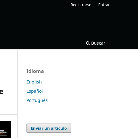
Registrarse
Entrar
Buscar
Idioma
English
e
Español
Português
Enviar un artículo