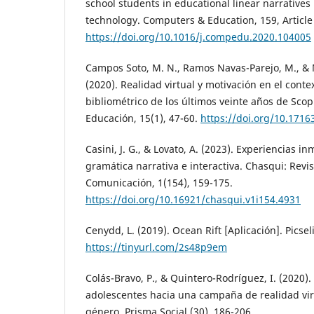
school students in educational linear narratives u
technology. Computers & Education, 159, Article
https://doi.org/10.1016/j.compedu.2020.104005
Campos Soto, M. N., Ramos Navas-Parejo, M., & 
(2020). Realidad virtual y motivación en el conte
bibliométrico de los últimos veinte años de Scop
Educación, 15(1), 47-60.
https://doi.org/10.1716
Casini, J. G., & Lovato, A. (2023). Experiencias i
gramática narrativa e interactiva. Chasqui: Rev
Comunicación, 1(154), 159-175.
https://doi.org/10.16921/chasqui.v1i154.4931
Cenydd, L. (2019). Ocean Rift [Aplicación]. Picsel
https://tinyurl.com/2s48p9em
Colás-Bravo, P., & Quintero-Rodríguez, I. (2020)
adolescentes hacia una campaña de realidad virt
género. Prisma Social (30), 186-206.