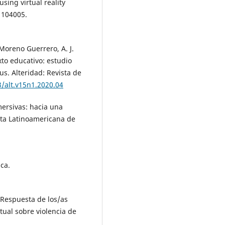
sing virtual reality
 104005.
Moreno Guerrero, A. J.
xto educativo: estudio
us. Alteridad: Revista de
3/alt.v15n1.2020.04
nmersivas: hacia una
ista Latinoamericana de
ica.
. Respuesta de los/as
ual sobre violencia de