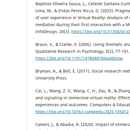
Baptista Oliveira Souza, L., Celeste Santana Cun
Lima, M., & Enéas Peres Ricca, D. (2023). Pragm
of user experience in Virtual Reality: Analysis of
mediation during their first interaction with a 
InfoDesign, 20(3).
https://doi.org/10.51358/id.v
Braun, V., & Clarke, V. (2006). Using thematic an
Qualitative Research in Psychology, 3(2), 77-101.
https://doi.org/10.1191/1478088706qp063oa
Bryman, A., & Bell, E. (2011). Social research me
University Press.
Cai, L., Wang, Z. X., Wang, C. H., Zou, B., & Zhang,
and signaling in immersive virtual reality: Effec
experiences and outcomes. Computers & Educati
https://doi.org/10.1016/j.compedu.2025.105412
Calvert, J., & Abadia, R. (2020). Impact of immer