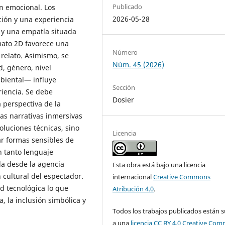
Publicado
n emocional. Los
2026-05-28
ción y una experiencia
y una empatía situada
mato 2D favorece una
Número
 relato. Asimismo, se
Núm. 45 (2026)
d, género, nivel
mbiental— influye
Sección
riencia. Se debe
Dosier
 perspectiva de la
las narrativas inmersivas
uciones técnicas, sino
Licencia
ar formas sensibles de
n tanto lenguaje
da desde la agencia
Esta obra está bajo una licencia
n cultural del espectador.
internacional
Creative Commons
ad tecnológica lo que
Atribución 4.0
.
a, la inclusión simbólica y
Todos los trabajos publicados están s
a una
licencia CC BY 4.0 Creative Co