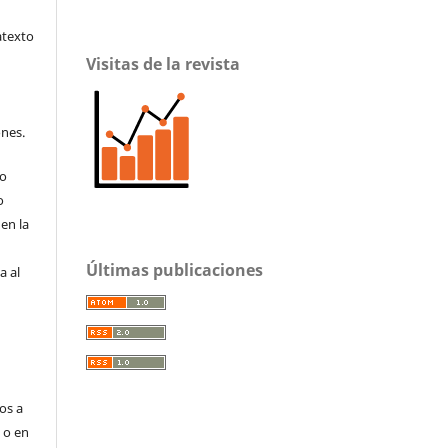
atexto
Visitas de la revista
ones.
to
o
en la
Últimas publicaciones
a al
os a
s o en