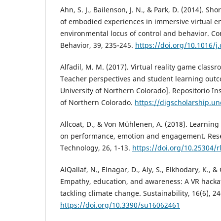
Ahn, S. J., Bailenson, J. N., & Park, D. (2014). Sh
of embodied experiences in immersive virtual 
environmental locus of control and behavior. 
Behavior, 39, 235-245.
https://doi.org/10.1016/j
Alfadil, M. M. (2017). Virtual reality game clas
Teacher perspectives and student learning outc
University of Northern Colorado]. Repositorio Ins
of Northern Colorado.
https://digscholarship.un
Allcoat, D., & Von Mühlenen, A. (2018). Learning in
on performance, emotion and engagement. Rese
Technology, 26, 1-13.
https://doi.org/10.25304/r
AlQallaf, N., Elnagar, D., Aly, S., Elkhodary, K., 
Empathy, education, and awareness: A VR hacka
tackling climate change. Sustainability, 16(6), 24
https://doi.org/10.3390/su16062461