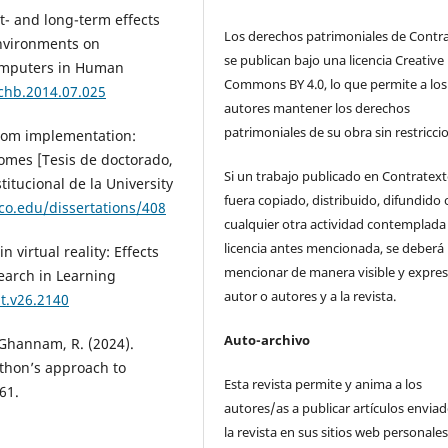
ort- and long-term effects
Los derechos patrimoniales de Contr
environments on
se publican bajo una licencia Creative
Computers in Human
Commons BY 4.0, lo que permite a los
.chb.2014.07.025
autores mantener los derechos
patrimoniales de su obra sin restricci
sroom implementation:
omes [Tesis de doctorado,
Si un trabajo publicado en Contratex
titucional de la University
fuera copiado, distribuido, difundido 
co.edu/dissertations/408
cualquier otra actividad contemplada 
licencia antes mencionada, se deberá
 virtual reality: Effects
mencionar de manera visible y expres
arch in Learning
autor o autores y a la revista.
lt.v26.2140
Auto-archivo
& Ghannam, R. (2024).
thon’s approach to
Esta revista permite y anima a los
61.
autores/as a publicar artículos enviad
la revista en sus sitios web personale