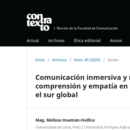
Actual
Archivos
Ética editorial
Avisos
Inicio
/
Archivos
/
Núm. 45 (2026)
/
Dosier
Comunicación inmersiva y 
comprensión y empatía en l
el sur global
Mag. Melissa Huamán-Huillca
Universidad de Lima, Perú / Universitat Pompeu Fabra