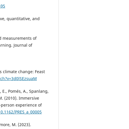
695
ive, quantitative, and
sed measurements of
rning. Journal of
is climate change: Feast
tch?v=3d0lSEzsuaM
s, E., Pomés, A., Spanlang,
 M. (2010). Immersive
st-person experience of
/10.1162/PRES_a_00005
itmore, M. (2023).