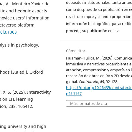
depósitos institucionales, tanto antes
ha, A., Monteiro Xavier de
como después de su publicación en e
atic and hedonic aspects
revista, siempre y cuando proporcio
 novice users’ information
información bibliográfica que acredite,
Metaverse platform.
procede, su publicación en ella.
20i3.1068
alysis in psychology.
Cómo citar
Huamán-Huillca, M. (2026). Comunica
inmersiva y narrativas proambientale
atención, comprensión y empatía en l
thods (3.a ed.). Oxford
recepción de obras en RV y 2D desde e
global.
Contratexto
,
45
, 92-128.
https://doi.org/10.26439/contratext
 X. S. (2025). Interactivity
n45.7957
ts on EFL learning
Más formatos de cita
on, 238, 105412.
sing university and high