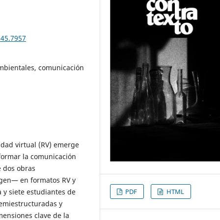
n45.7957
ambientales, comunicación
lidad virtual (RV) emerge
formar la comunicación
e dos obras
gen— en formatos RV y
PDF
HTML
a y siete estudiantes de
semiestructuradas y
mensiones clave de la