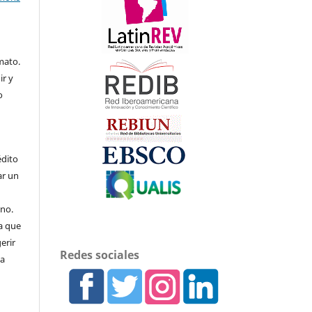
mato.
ir y
o
édito
ar un
uno.
a que
erir
Redes sociales
 a