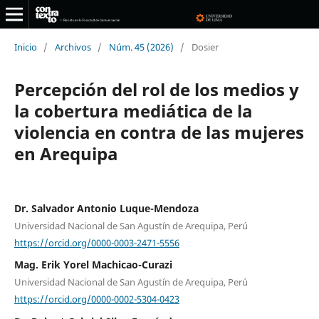
Inicio
/
Archivos
/
Núm. 45 (2026)
/
Dosier
Percepción del rol de los medios y
la cobertura mediática de la
violencia en contra de las mujeres
en Arequipa
Dr. Salvador Antonio Luque-Mendoza
Universidad Nacional de San Agustín de Arequipa, Perú
https://orcid.org/0000-0003-2471-5556
Mag. Erik Yorel Machicao-Curazi
Universidad Nacional de San Agustín de Arequipa, Perú
https://orcid.org/0000-0002-5304-0423