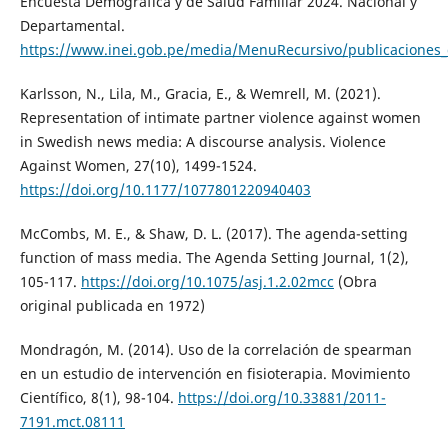
Encuesta Demográfica y de Salud Familiar 2024. Nacional y
Departamental.
https://www.inei.gob.pe/media/MenuRecursivo/publicaciones_di
Karlsson, N., Lila, M., Gracia, E., & Wemrell, M. (2021).
Representation of intimate partner violence against women
in Swedish news media: A discourse analysis. Violence
Against Women, 27(10), 1499-1524.
https://doi.org/10.1177/1077801220940403
McCombs, M. E., & Shaw, D. L. (2017). The agenda-setting
function of mass media. The Agenda Setting Journal, 1(2),
105-117.
https://doi.org/10.1075/asj.1.2.02mcc
(Obra
original publicada en 1972)
Mondragón, M. (2014). Uso de la correlación de spearman
en un estudio de intervención en fisioterapia. Movimiento
Científico, 8(1), 98-104.
https://doi.org/10.33881/2011-
7191.mct.08111