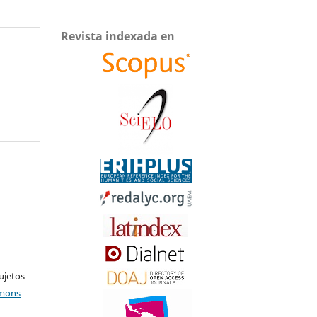
Revista indexada en
ujetos
mmons