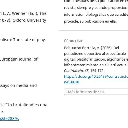
como después de su publicación en e
revista, siempre y cuando proporcio
n L. A. Wenner (Ed.), The
información bibliográfica que acredite,
1078). Oxford University
procede, su publicación en ella.
alism: The state of play.
Cómo citar
Pahuacho Portella, A. (2026). Del
periodismo deportivo al espectáculo
 European Journal of
digital: plataformización, algoritmos 
infoentretenimiento en el Perú actual
Contratexto
,
45
, 154-172.
https://doi.org/10.26439/contratext
n45.8618
Essays on media and
Más formatos de cita
os: “La brutalidad es una
e.
k&t=2889s