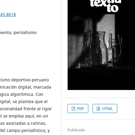
n45.8618
miento, periodismo
odismo deportivo peruano
unicación digital, marcada
ógica algorítmica. Con
gital, se plantea que el
PDF
HTML
ocionalidad frente al rigor
al se emplea aquí, en un
cas asociadas a rutinas,
Publicado
del campo periodístico, y