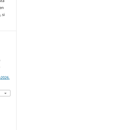
sta
nen
 si
e
.
o2026.