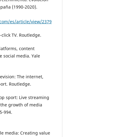
spaña (1990-2020).
com/es/article/view/2379
-click TV. Routledge.
Platforms, content
 social media. Yale
evision: The internet,
ort. Routledge.
top sport: Live streaming
 the growth of media
75-994.
able media: Creating value