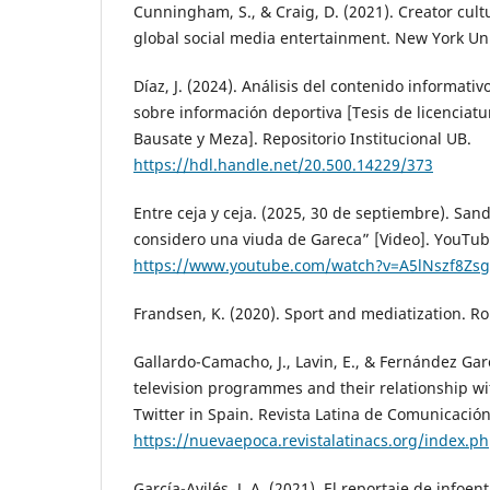
Cunningham, S., & Craig, D. (2021). Creator cult
global social media entertainment. New York Uni
Díaz, J. (2024). Análisis del contenido informat
sobre información deportiva [Tesis de licenciatu
Bausate y Meza]. Repositorio Institucional UB.
https://hdl.handle.net/20.500.14229/373
Entre ceja y ceja. (2025, 30 de septiembre). San
considero una viuda de Gareca” [Video]. YouTub
https://www.youtube.com/watch?v=A5lNszf8Zs
Frandsen, K. (2020). Sport and mediatization. R
Gallardo-Camacho, J., Lavin, E., & Fernández Garc
television programmes and their relationship wi
Twitter in Spain. Revista Latina de Comunicación 
https://nuevaepoca.revistalatinacs.org/index.ph
García-Avilés, J. A. (2021). El reportaje de infoe