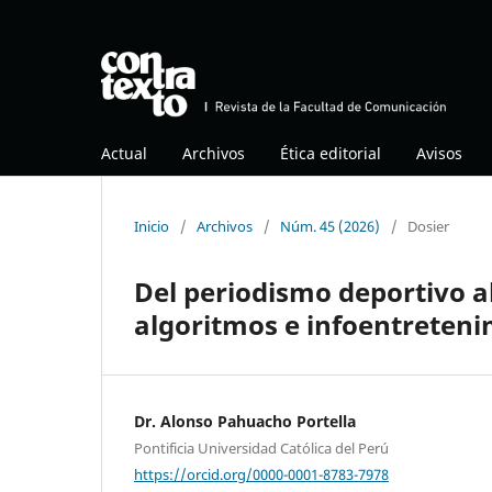
Actual
Archivos
Ética editorial
Avisos
Inicio
/
Archivos
/
Núm. 45 (2026)
/
Dosier
Del periodismo deportivo al
algoritmos e infoentreteni
Dr. Alonso Pahuacho Portella
Pontificia Universidad Católica del Perú
https://orcid.org/0000-0001-8783-7978