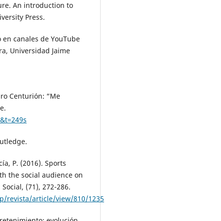
ure. An introduction to
versity Press.
ivo en canales de YouTube
ra, Universidad Jaime
dro Centurión: “Me
e.
g&t=249s
outledge.
ía, P. (2016). Sports
th the social audience on
Social, (71), 272-286.
p/revista/article/view/810/1235
ntretenimiento: evolución