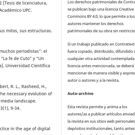
Los derechos patrimoniales de Contr
 [Tesis de licenciatura,
se publican bajo una licencia Creative
o Académico UPC.
Commons BY 4.0, lo que permite a los
autores mantener los derechos
sus mitos, sus estructuras.
patrimoniales de su obra sin restricci
Si un trabajo publicado en Contratex
muchos periodistas”: el
fuera copiado, distribuido, difundido 
 “La fe de Cuto” y “Un
cualquier otra actividad contemplada 
a]. Universidad Científica
licencia antes mencionada, se deberá
mencionar de manera visible y expres
autor o autores y a la revista.
ert, R. L., Rasheed, H.,
 The necessary evolution of
Auto-archivo
 media landscape.
Esta revista permite y anima a los
(1), 9-34.
autores/as a publicar artículos enviad
la revista en sus sitios web personale
tice in the age of digital
depósitos institucionales, tanto antes