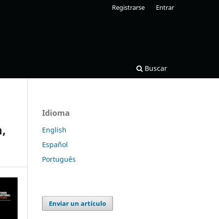
Registrarse
Entrar
Buscar
Idioma
n,
English
Español
Português
Enviar un artículo