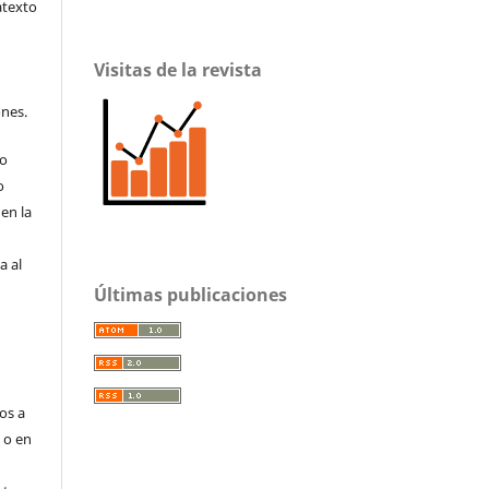
atexto
Visitas de la revista
ones.
to
o
en la
a al
Últimas publicaciones
os a
s o en