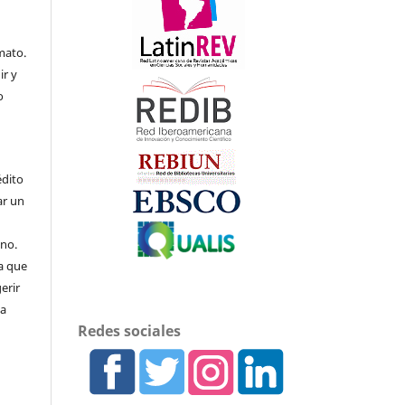
mato.
ir y
o
édito
ar un
uno.
a que
erir
 a
Redes sociales