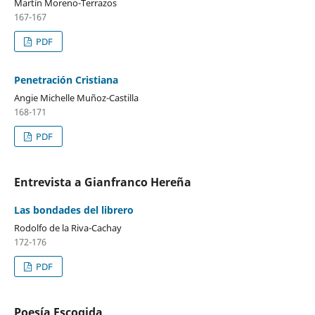
Martín Moreno-Terrazos
167-167
PDF
Penetración Cristiana
Angie Michelle Muñoz-Castilla
168-171
PDF
Entrevista a Gianfranco Hereña
Las bondades del librero
Rodolfo de la Riva-Cachay
172-176
PDF
Poesía Escogida