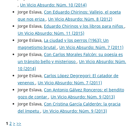
,
Un Vicio Absurdo: Núm. 10 (2014)
Jorge Eslava,
Con Eduardo Chirinos: Vallejo, el poeta
que nos eriza
,
Un Vicio Absurdo: Núm. 8 (2012)
Jorge Eslava,
Eduardo Chirinos y los libros para niños
,
Un Vicio Absurdo: Núm. 11 (2015)
Jorge Eslava,
La ciudad y los perros (1963): Un
magnetismo brutal
,
Un Vicio Absurdo: Núm. 7 (2011)
Jorge Eslava,
Con Carlos Morales Falcón: su poesía es
un tránsito bello y misterioso
,
Un Vicio Absurdo: Núm.
10 (2014)
Jorge Eslava,
Carlos López Degregori: El catador de
venenos
,
Un Vicio Absurdo: Núm. 7 (2011)
Jorge Eslava,
Con Antonio Gálvez Ronceros: el bendito
gozo de contar
,
Un Vicio Absurdo: Núm. 9 (2013)
Jorge Eslava,
Con Cristina García Calderón: la gracia
del ímpetu
,
Un Vicio Absurdo: Núm. 9 (2013)
1
2
>
>>