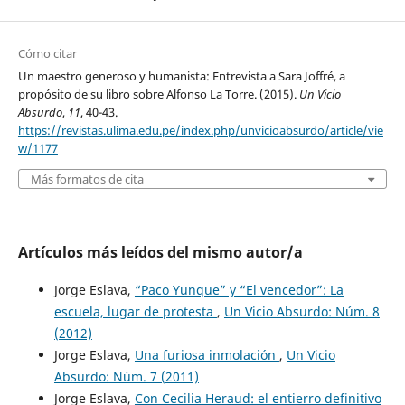
Cómo citar
Un maestro generoso y humanista: Entrevista a Sara Joffré, a
propósito de su libro sobre Alfonso La Torre. (2015).
Un Vicio
Absurdo
,
11
, 40-43.
https://revistas.ulima.edu.pe/index.php/unvicioabsurdo/article/vie
w/1177
Más formatos de cita
Artículos más leídos del mismo autor/a
Jorge Eslava,
“Paco Yunque” y “El vencedor”: La
escuela, lugar de protesta
,
Un Vicio Absurdo: Núm. 8
(2012)
Jorge Eslava,
Una furiosa inmolación
,
Un Vicio
Absurdo: Núm. 7 (2011)
Jorge Eslava,
Con Cecilia Heraud: el entierro definitivo