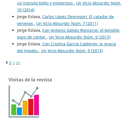
un tránsito bello y misterioso
,
Un Vicio Absurdo: Núm.
10 (2014)
Jorge Eslava,
Carlos López Degregori: El catador de
venenos
,
Un Vicio Absurdo: Núm. 7 (2011)
Jorge Eslava,
Con Antonio Gálvez Ronceros: el bendito
gozo de contar
,
Un Vicio Absurdo: Núm. 9 (2013)
Jorge Eslava,
Con Cristina García Calderón: la gracia
del ímpetu
,
Un Vicio Absurdo: Núm. 9 (2013)
1
2
>
>>
Visitas de la revista