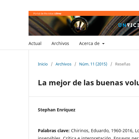
Actual
Archivos
Acerca de
Inicio
/
Archivos
/
Núm. 11 (2015)
/
Reseñas
La mejor de las buenas vo
Stephan Enríquez
Palabras clave:
Chirinos, Eduardo, 1960-2016, Lo
inservibles, Crítica e interpretación, Ensayos p