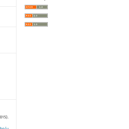
015).
php/u