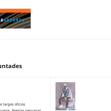
luntades
s largos oficios
eruanos, Poesías peruanas,