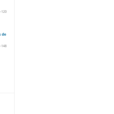
-120
s de
-148