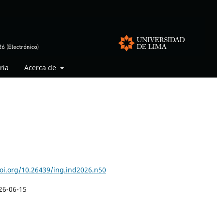
ria
Acerca de
doi.org/10.26439/ing.ind2026.n50
26-06-15