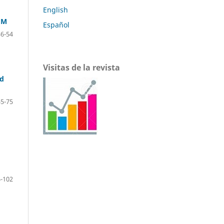
English
EM
Español
36-54
Visitas de la revista
ad
55-75
-102