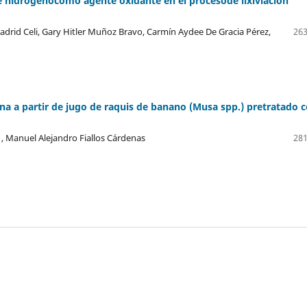
de hidrógenocomo agente oxidante en el procesode lixiviación
rid Celi, Gary Hitler Muñoz Bravo, Carmín Aydee De Gracia Pérez,
263
na a partir de jugo de raquis de banano (Musa spp.) pretratado 
 , Manuel Alejandro Fiallos Cárdenas
281