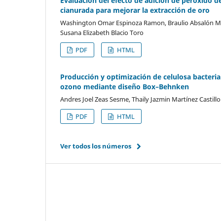
Evaluación del efecto de adición de peróxido 
cianurada para mejorar la extracción de oro
Washington Omar Espinoza Ramon, Braulio Absalón Mad
Susana Elizabeth Blacio Toro
PDF
HTML
Producción y optimización de celulosa bacteria
ozono mediante diseño Box–Behnken
Andres Joel Zeas Sesme, Thaily Jazmin Martínez Castillo
PDF
HTML
Ver todos los números