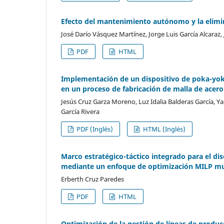
Efecto del mantenimiento autónomo y la elimi
José Darío Vásquez Martínez, Jorge Luis García Alcaraz, 
PDF
HTML
Implementación de un dispositivo de poka-yoke
en un proceso de fabricación de malla de acero
Jesús Cruz Garza Moreno, Luz Idalia Balderas García, Ya
García Rivera
PDF (Inglés)
HTML (Inglés)
Marco estratégico-táctico integrado para el d
mediante un enfoque de optimización MILP mu
Erberth Cruz Paredes
PDF
HTML
Optimización de la gestión de líneas de produ