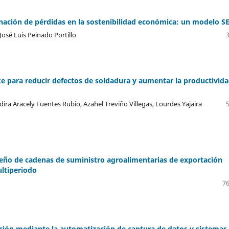
nación de pérdidas en la sostenibilidad económica: un modelo S
José Luis Peinado Portillo
 para reducir defectos de soldadura y aumentar la productivid
dira Aracely Fuentes Rubio, Azahel Treviño Villegas, Lourdes Yajaira
iseño de cadenas de suministro agroalimentarias de exportación
ltiperiodo
76
cción mediante la automatización de captura de datos y sistemas