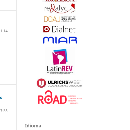
11-14
do
17-35
Idioma