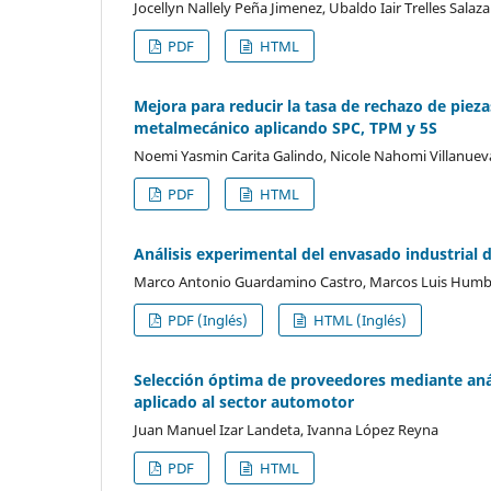
Jocellyn Nallely Peña Jimenez, Ubaldo Iair Trelles Salaz
PDF
HTML
Mejora para reducir la tasa de rechazo de piez
metalmecánico aplicando SPC, TPM y 5S
Noemi Yasmin Carita Galindo, Nicole Nahomi Villanuev
PDF
HTML
Análisis experimental del envasado industrial 
Marco Antonio Guardamino Castro, Marcos Luis Humbe
PDF (Inglés)
HTML (Inglés)
Selección óptima de proveedores mediante análi
aplicado al sector automotor
Juan Manuel Izar Landeta, Ivanna López Reyna
PDF
HTML