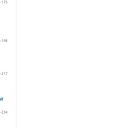
-175
-198
-217
ll
-234