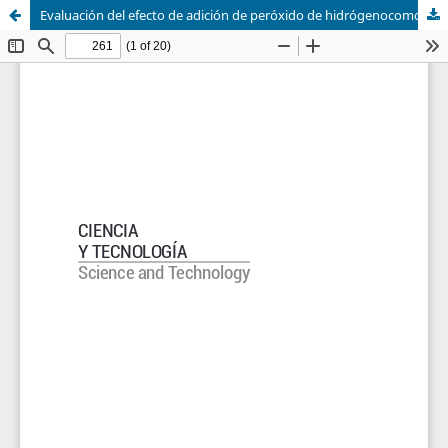
Evaluación del efecto de adición de peróxido de hidrógenocomo agente oxidante en el procesode lixiviación cianurada para mejorar la extracción de oro