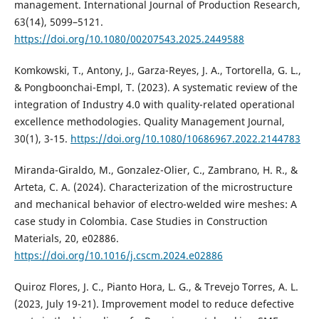
management. International Journal of Production Research,
63(14), 5099–5121.
https://doi.org/10.1080/00207543.2025.2449588
Komkowski, T., Antony, J., Garza-Reyes, J. A., Tortorella, G. L.,
& Pongboonchai-Empl, T. (2023). A systematic review of the
integration of Industry 4.0 with quality-related operational
excellence methodologies. Quality Management Journal,
30(1), 3-15.
https://doi.org/10.1080/10686967.2022.2144783
Miranda-Giraldo, M., Gonzalez-Olier, C., Zambrano, H. R., &
Arteta, C. A. (2024). Characterization of the microstructure
and mechanical behavior of electro-welded wire meshes: A
case study in Colombia. Case Studies in Construction
Materials, 20, e02886.
https://doi.org/10.1016/j.cscm.2024.e02886
Quiroz Flores, J. C., Pianto Hora, L. G., & Trevejo Torres, A. L.
(2023, July 19-21). Improvement model to reduce defective