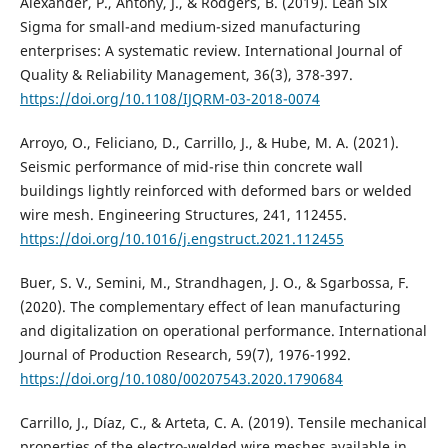
Alexander, P., Antony, J., & Rodgers, B. (2019). Lean Six
Sigma for small-and medium-sized manufacturing
enterprises: A systematic review. International Journal of
Quality & Reliability Management, 36(3), 378-397.
https://doi.org/10.1108/IJQRM-03-2018-0074
Arroyo, O., Feliciano, D., Carrillo, J., & Hube, M. A. (2021).
Seismic performance of mid-rise thin concrete wall
buildings lightly reinforced with deformed bars or welded
wire mesh. Engineering Structures, 241, 112455.
https://doi.org/10.1016/j.engstruct.2021.112455
Buer, S. V., Semini, M., Strandhagen, J. O., & Sgarbossa, F.
(2020). The complementary effect of lean manufacturing
and digitalization on operational performance. International
Journal of Production Research, 59(7), 1976-1992.
https://doi.org/10.1080/00207543.2020.1790684
Carrillo, J., Díaz, C., & Arteta, C. A. (2019). Tensile mechanical
properties of the electro-welded wire meshes available in