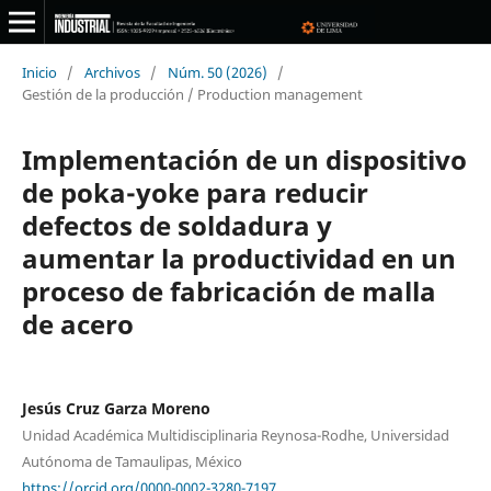
Inicio
/
Archivos
/
Núm. 50 (2026)
/
Gestión de la producción / Production management
Implementación de un dispositivo
de poka-yoke para reducir
defectos de soldadura y
aumentar la productividad en un
proceso de fabricación de malla
de acero
Jesús Cruz Garza Moreno
Unidad Académica Multidisciplinaria Reynosa-Rodhe, Universidad
Autónoma de Tamaulipas, México
https://orcid.org/0000-0002-3280-7197