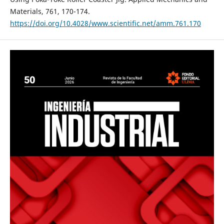
Materials, 761, 170-174.
https://doi.org/10.4028/www.scientific.net/amm.761.170