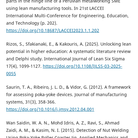
parts in the hinge line of a Peruvian metalworking SME
using lean manufacturing tools. In 21st LACCEI
International Multi-Conference for Engineering, Education,
and Technology (p. 202).
https://doi.org/10.18687/LACCEI2023.1.1.202
Rizos, S., Sfakianaki, E., & Kakouris, A. (2025). Unlocking lean
potential in higher education: A systematic literature review
and Delphi study. International Journal of Lean Six Sigma
17(4), 1099-1127.
https://doi.org/10.1108/IJLSS-03-2025-
0055
Saurin, T. A., Ribeiro, J. L. D., & Vidor, G. (2012). A framework
for assessing poka-yoke devices. Journal of manufacturing
systems, 31(3), 358-366.
https://doi.org/10.1016/j.jmsy.2012.04.001
Wan Saidin, W. A. N., Mohd Idris, A. Z., Ravi, S., Ahmad
Zaidi, A. M., & Kasim, N. I. (2015). Detection of Nut Welding
Using Poka-Yoke Roller Coaster Jig. Applied Mechanics and