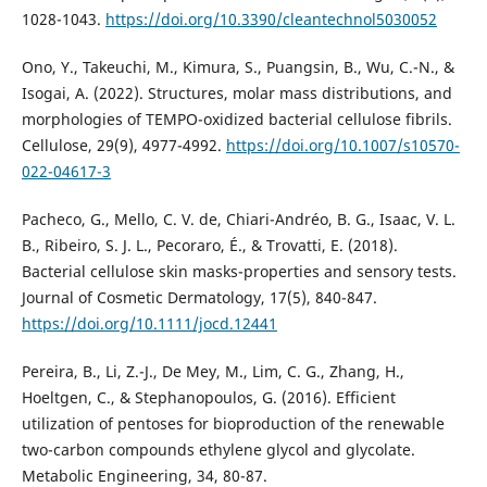
1028-1043.
https://doi.org/10.3390/cleantechnol5030052
Ono, Y., Takeuchi, M., Kimura, S., Puangsin, B., Wu, C.-N., &
Isogai, A. (2022). Structures, molar mass distributions, and
morphologies of TEMPO-oxidized bacterial cellulose fibrils.
Cellulose, 29(9), 4977-4992.
https://doi.org/10.1007/s10570-
022-04617-3
Pacheco, G., Mello, C. V. de, Chiari-Andréo, B. G., Isaac, V. L.
B., Ribeiro, S. J. L., Pecoraro, É., & Trovatti, E. (2018).
Bacterial cellulose skin masks-properties and sensory tests.
Journal of Cosmetic Dermatology, 17(5), 840-847.
https://doi.org/10.1111/jocd.12441
Pereira, B., Li, Z.-J., De Mey, M., Lim, C. G., Zhang, H.,
Hoeltgen, C., & Stephanopoulos, G. (2016). Efficient
utilization of pentoses for bioproduction of the renewable
two-carbon compounds ethylene glycol and glycolate.
Metabolic Engineering, 34, 80-87.