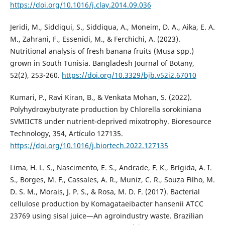
https://doi.org/10.1016/j.clay.2014.09.036
Jeridi, M., Siddiqui, S., Siddiqua, A., Moneim, D. A., Aika, E. A.
M., Zahrani, F., Essenidi, M., & Ferchichi, A. (2023).
Nutritional analysis of fresh banana fruits (Musa spp.)
grown in South Tunisia. Bangladesh Journal of Botany,
52(2), 253-260.
https://doi.org/10.3329/bjb.v52i2.67010
Kumari, P., Ravi Kiran, B., & Venkata Mohan, S. (2022).
Polyhydroxybutyrate production by Chlorella sorokiniana
SVMIICT8 under nutrient-deprived mixotrophy. Bioresource
Technology, 354, Artículo 127135.
https://doi.org/10.1016/j.biortech.2022.127135
Lima, H. L. S., Nascimento, E. S., Andrade, F. K., Brígida, A. I.
S., Borges, M. F., Cassales, A. R., Muniz, C. R., Souza Filho, M.
D. S. M., Morais, J. P. S., & Rosa, M. D. F. (2017). Bacterial
cellulose production by Komagataeibacter hansenii ATCC
23769 using sisal juice—An agroindustry waste. Brazilian