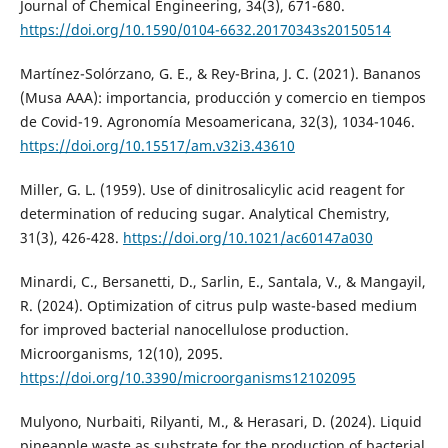
Journal of Chemical Engineering, 34(3), 671-680.
https://doi.org/10.1590/0104-6632.20170343s20150514
Martínez-Solórzano, G. E., & Rey-Brina, J. C. (2021). Bananos
(Musa AAA): importancia, producción y comercio en tiempos
de Covid-19. Agronomía Mesoamericana, 32(3), 1034-1046.
https://doi.org/10.15517/am.v32i3.43610
Miller, G. L. (1959). Use of dinitrosalicylic acid reagent for
determination of reducing sugar. Analytical Chemistry,
31(3), 426-428.
https://doi.org/10.1021/ac60147a030
Minardi, C., Bersanetti, D., Sarlin, E., Santala, V., & Mangayil,
R. (2024). Optimization of citrus pulp waste-based medium
for improved bacterial nanocellulose production.
Microorganisms, 12(10), 2095.
https://doi.org/10.3390/microorganisms12102095
Mulyono, Nurbaiti, Rilyanti, M., & Herasari, D. (2024). Liquid
pineapple waste as substrate for the production of bacterial