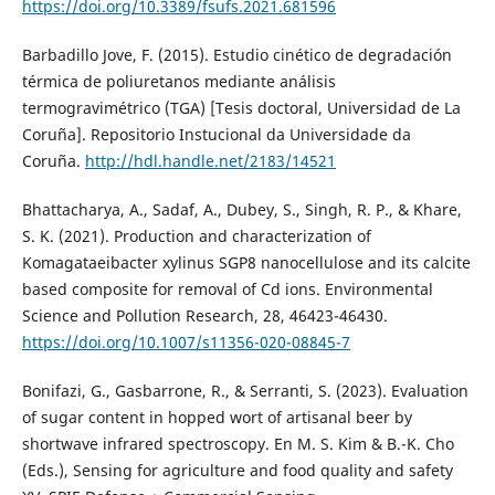
https://doi.org/10.3389/fsufs.2021.681596
Barbadillo Jove, F. (2015). Estudio cinético de degradación
térmica de poliuretanos mediante análisis
termogravimétrico (TGA) [Tesis doctoral, Universidad de La
Coruña]. Repositorio Instucional da Universidade da
Coruña.
http://hdl.handle.net/2183/14521
Bhattacharya, A., Sadaf, A., Dubey, S., Singh, R. P., & Khare,
S. K. (2021). Production and characterization of
Komagataeibacter xylinus SGP8 nanocellulose and its calcite
based composite for removal of Cd ions. Environmental
Science and Pollution Research, 28, 46423-46430.
https://doi.org/10.1007/s11356-020-08845-7
Bonifazi, G., Gasbarrone, R., & Serranti, S. (2023). Evaluation
of sugar content in hopped wort of artisanal beer by
shortwave infrared spectroscopy. En M. S. Kim & B.-K. Cho
(Eds.), Sensing for agriculture and food quality and safety