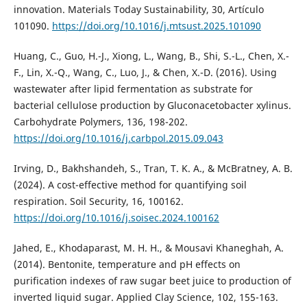
innovation. Materials Today Sustainability, 30, Artículo
101090.
https://doi.org/10.1016/j.mtsust.2025.101090
Huang, C., Guo, H.-J., Xiong, L., Wang, B., Shi, S.-L., Chen, X.-
F., Lin, X.-Q., Wang, C., Luo, J., & Chen, X.-D. (2016). Using
wastewater after lipid fermentation as substrate for
bacterial cellulose production by Gluconacetobacter xylinus.
Carbohydrate Polymers, 136, 198-202.
https://doi.org/10.1016/j.carbpol.2015.09.043
Irving, D., Bakhshandeh, S., Tran, T. K. A., & McBratney, A. B.
(2024). A cost-effective method for quantifying soil
respiration. Soil Security, 16, 100162.
https://doi.org/10.1016/j.soisec.2024.100162
Jahed, E., Khodaparast, M. H. H., & Mousavi Khaneghah, A.
(2014). Bentonite, temperature and pH effects on
purification indexes of raw sugar beet juice to production of
inverted liquid sugar. Applied Clay Science, 102, 155-163.