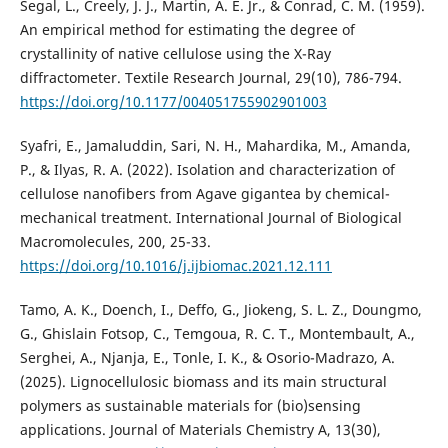
Segal, L., Creely, J. J., Martin, A. E. Jr., & Conrad, C. M. (1959).
An empirical method for estimating the degree of
crystallinity of native cellulose using the X-Ray
diffractometer. Textile Research Journal, 29(10), 786-794.
https://doi.org/10.1177/004051755902901003
Syafri, E., Jamaluddin, Sari, N. H., Mahardika, M., Amanda,
P., & Ilyas, R. A. (2022). Isolation and characterization of
cellulose nanofibers from Agave gigantea by chemical-
mechanical treatment. International Journal of Biological
Macromolecules, 200, 25-33.
https://doi.org/10.1016/j.ijbiomac.2021.12.111
Tamo, A. K., Doench, I., Deffo, G., Jiokeng, S. L. Z., Doungmo,
G., Ghislain Fotsop, C., Temgoua, R. C. T., Montembault, A.,
Serghei, A., Njanja, E., Tonle, I. K., & Osorio-Madrazo, A.
(2025). Lignocellulosic biomass and its main structural
polymers as sustainable materials for (bio)sensing
applications. Journal of Materials Chemistry A, 13(30),