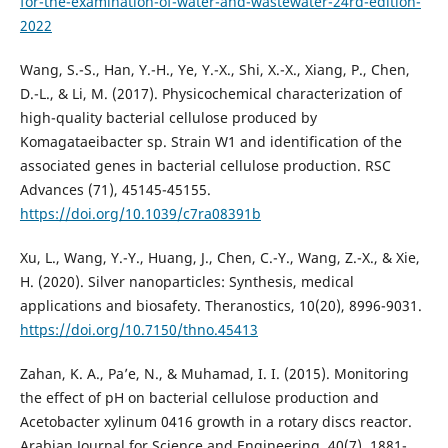
for-the-examination-of-water-and-wastewater-24rd-edition-
2022
Wang, S.-S., Han, Y.-H., Ye, Y.-X., Shi, X.-X., Xiang, P., Chen,
D.-L., & Li, M. (2017). Physicochemical characterization of
high-quality bacterial cellulose produced by
Komagataeibacter sp. Strain W1 and identification of the
associated genes in bacterial cellulose production. RSC
Advances (71), 45145-45155.
https://doi.org/10.1039/c7ra08391b
Xu, L., Wang, Y.-Y., Huang, J., Chen, C.-Y., Wang, Z.-X., & Xie,
H. (2020). Silver nanoparticles: Synthesis, medical
applications and biosafety. Theranostics, 10(20), 8996-9031.
https://doi.org/10.7150/thno.45413
Zahan, K. A., Pa’e, N., & Muhamad, I. I. (2015). Monitoring
the effect of pH on bacterial cellulose production and
Acetobacter xylinum 0416 growth in a rotary discs reactor.
Arabian Journal for Science and Engineering, 40(7), 1881-