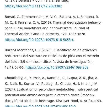
XV. SPIE Defense + Commercial Sensing.
https://doi.org/10.1117/12.2663382
Borsoi, C., Zimmernnam, M. V. G., Zattera, A. J., Santana, R.
M. C., & Ferreira, C. A. (2016). Thermal degradation behavior
of cellulose nanofibers and nanowhiskers. Journal of
Thermal Analysis and Calorimetry, 126, 1867-1878.
https://doi.org/10.1007/s10973-016-5653-x
Burgos Montañez, L. J. (2020). Cuantificación de azúcares
reductores del sustrato en residuos de piña con el método
del ácido 3,5-dinitrosalicílico. Revista de Investigación,
13(1), 57-66.
https://doi.org/10.29097/23461098.308
Choudhary, A., Kumar, A., Kandpal, R., Gupta, A. K., Jha, A.
K., Naik, B., Kumar, V., Rustagi, S., Chutia, H., & Khan, J. M.
(2024). Evaluation of secondary metabolites, nutraceutical
potential and amino acid profile of fresh dates (Phoenix
dactylifera) alcoholic beverage. Discover Food, 4, Artículo 53.
https://doi.org/10.1007/s44187-024-00137-0