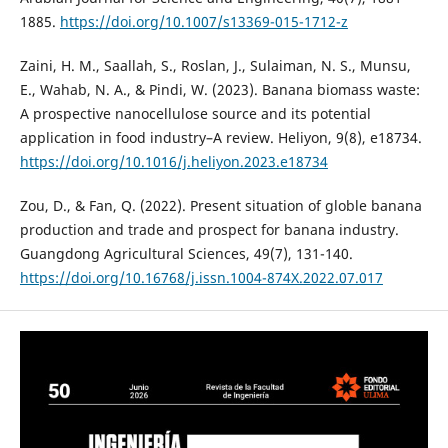
1885.
https://doi.org/10.1007/s13369-015-1712-z
Zaini, H. M., Saallah, S., Roslan, J., Sulaiman, N. S., Munsu,
E., Wahab, N. A., & Pindi, W. (2023). Banana biomass waste:
A prospective nanocellulose source and its potential
application in food industry–A review. Heliyon, 9(8), e18734.
https://doi.org/10.1016/j.heliyon.2023.e18734
Zou, D., & Fan, Q. (2022). Present situation of globle banana
production and trade and prospect for banana industry.
Guangdong Agricultural Sciences, 49(7), 131-140.
https://doi.org/10.16768/j.issn.1004-874X.2022.07.017