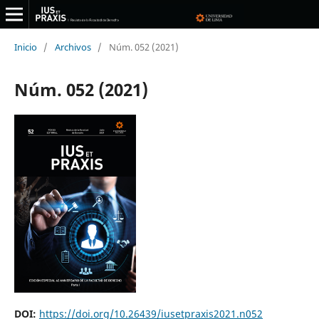
Inicio
/
Archivos
/
Núm. 052 (2021)
Núm. 052 (2021)
DOI:
https://doi.org/10.26439/iusetpraxis2021.n052