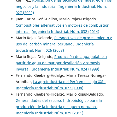
Ramírez,
Aplicación de las técnicas de muestreo en los
negocios y la industria
,
Ingeniería Industrial: Núm.
027 (2009)
Juan Carlos Goñi-Delión, Mario Rojas-Delgado,
Combustibles alternativos en motores de combustión
interna
,
Ingeniería Industrial: Núm. 032 (2014)
Mario Rojas-Delgado,
Perspectivas de procesamiento y
uso del carbón mineral peruano
,
Ingeniería
Industrial: Núm. 026 (2008)
Mario Rojas-Delgado,
Producción de agua potable a
partir de agua de mar por destilación y ósmosis
inversa
,
Ingeniería Industrial: Núm. 024 (1999)
Fernando Kleeberg-Hidalgo, María Teresa Noriega-
Aranibar,
La agroindustria del Perú en el siglo XXI.
,
Ingeniería Industrial: Núm. 022 (1998)
Fernando Kleeberg-Hidalgo, Mario Rojas-Delgado,
Generalidades del recurso hidrobiológico para la
producción de la industria pesquera peruana
,
Ingeniería Industrial: Núm. 029 (2011)