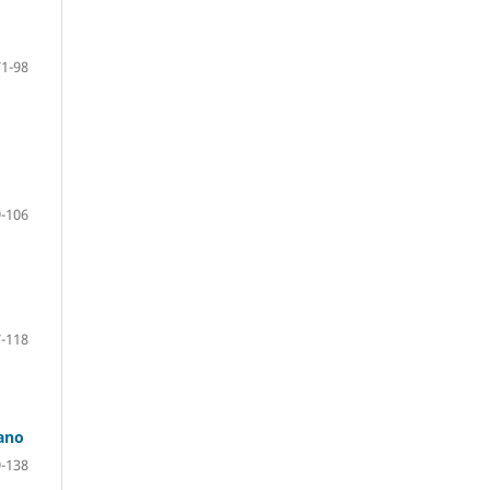
71-98
-106
-118
mano
-138