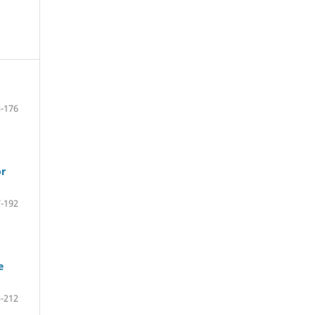
-176
or
-192
e
-212