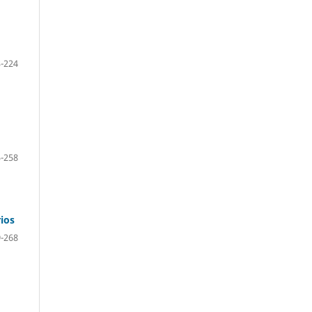
-224
-258
rios
-268