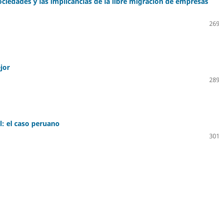
ociedades y las implicancias de la libre migración de empresas
269
jor
289
l: el caso peruano
301