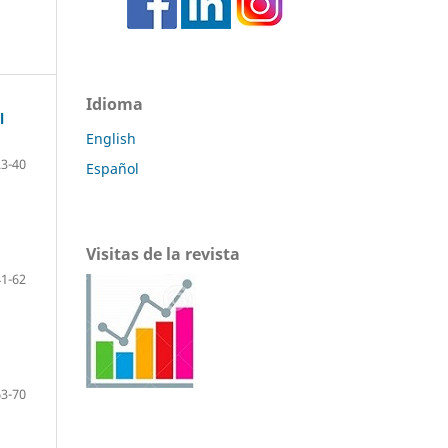
Idioma
l
English
23-40
Español
Visitas de la revista
41-62
63-70