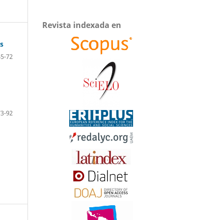
Revista indexada en
os
45-72
73-92