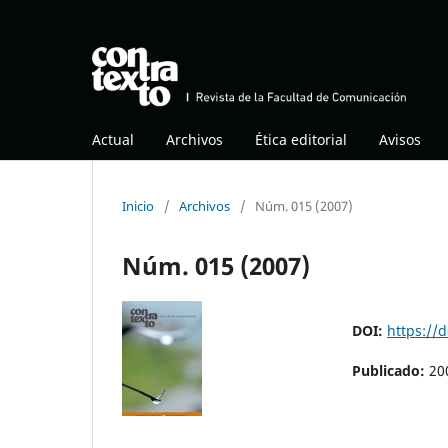
Actual
Archivos
Ética editorial
Avisos
Inicio
/
Archivos
/
Núm. 015 (2007)
Núm. 015 (2007)
DOI:
https://
Publicado:
20