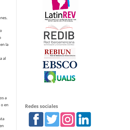
ones.
to
o
en la
a al
os a
s o en
Redes sociales
sta
nen