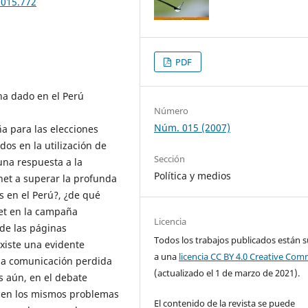
n015.772
PDF
 ha dado en el Perú
Número
Núm. 015 (2007)
ña para las elecciones
dos en la utilización de
Sección
una respuesta a la
Política y medios
net a superar la profunda
os en el Perú?, ¿de qué
net en la campaña
Licencia
 de las páginas
Todos los trabajos publicados están s
existe una evidente
a una
licencia CC BY 4.0 Creative Co
 la comunicación perdida
(actualizado el 1 de marzo de 2021).
ás aún, en el debate
ucen los mismos problemas
El contenido de la revista se puede