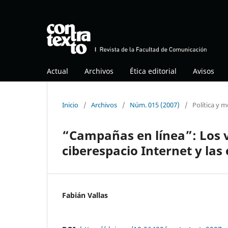
Actual
Archivos
Ética editorial
Avisos
Inicio
/
Archivos
/
Núm. 015 (2007)
/
Política y 
“Campañas en línea”: Los vi
ciberespacio Internet y las 
Fabián Vallas