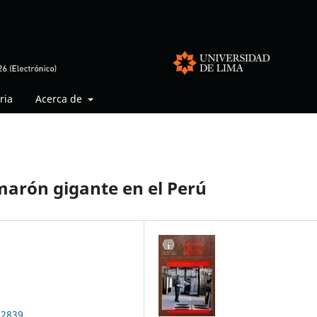
ria
Acerca de
marón gigante en el Perú
.2839