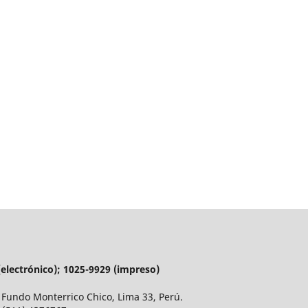
 (electrónico); 1025-9929 (impreso)
 Fundo Monterrico Chico, Lima 33, Perú.