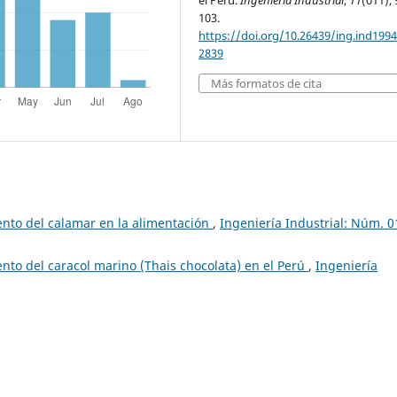
el Perú.
Ingeniería Industrial
,
11
(011), 
103.
https://doi.org/10.26439/ing.ind1994
2839
Más formatos de cita
nto del calamar en la alimentación
,
Ingeniería Industrial: Núm. 0
to del caracol marino (Thais chocolata) en el Perú
,
Ingeniería