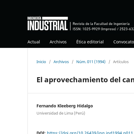
Actual
Archivos
Ética editorial
Convocato
Inicio
/
Archivos
/
Núm. 011 (1994)
/
Artículos
El aprovechamiento del ca
Fernando Kleeberg Hidalgo
Universidad de Lima (Perú)
DOI:
https://doi.org/10.26439/ing.ind1994.n011