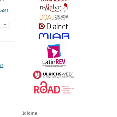
91-
.n011.
17
Idioma