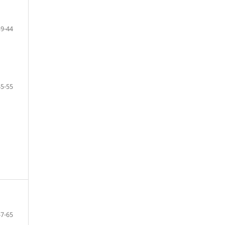
39-44
45-55
57-65