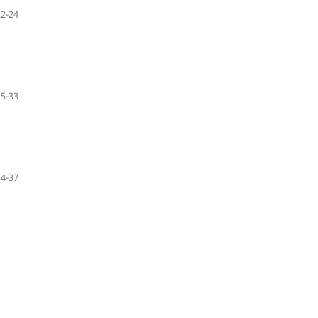
22-24
25-33
34-37