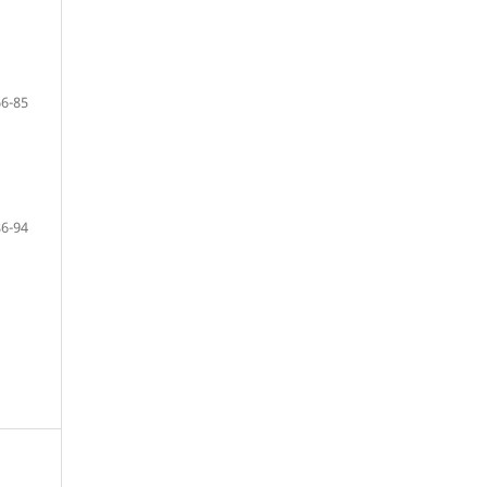
66-85
86-94