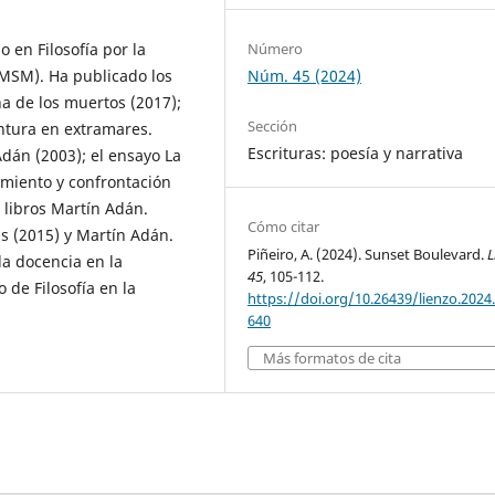
o en Filosofía por la
Número
MSM). Ha publicado los
Núm. 45 (2024)
a de los muertos (2017);
Sección
entura en extramares.
Escrituras: poesía y narrativa
dán (2003); el ensayo La
amiento y confrontación
s libros Martín Adán.
Cómo citar
as (2015) y Martín Adán.
Piñeiro, A. (2024). Sunset Boulevard.
L
la docencia en la
45
, 105-112.
 de Filosofía en la
https://doi.org/10.26439/lienzo.2024
640
Más formatos de cita