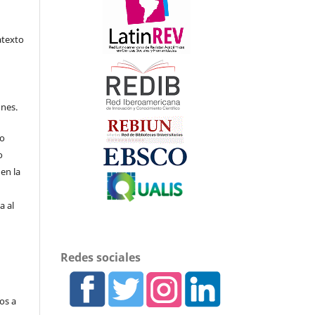
atexto
ones.
to
o
en la
a al
Redes sociales
os a