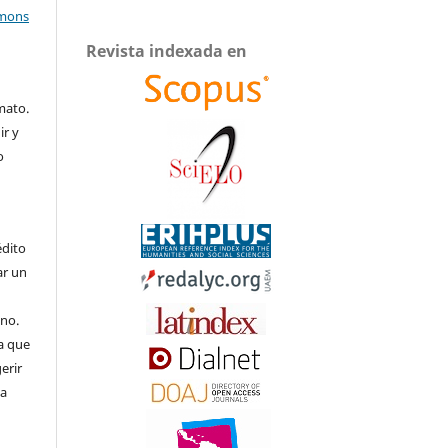
mmons
Revista indexada en
mato.
ir y
o
édito
ar un
uno.
a que
erir
 a