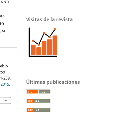
s o en
sta
Visitas de la revista
nen
 si
ueblo
cos
31-239.
Últimas publicaciones
o2015.