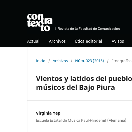
Actual
Archivos
Ética editorial
Avisos
Inicio
/
Archivos
/
Núm. 023 (2015)
/
Etnografías
Vientos y latidos del puebl
músicos del Bajo Piura
Virginia Yep
Escuela Estatal de Música Paul-Hindemit (Alemania)