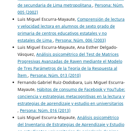
de secundaria de Lima metropolitana
,
Persona: Núm.
005 (2002)
Luis Miguel Escurra-Mayaute,
Comprensión de lectura
y velocidad lectora en alumnos de sexto grado de
primaria de centros educativos estatales y no
estatales de Lima
,
Persona: Núm. 006 (2003)
Luis Miguel Escurra-Mayaute, Ana Esther Delgado-
Vásquez,
Análisis psicométrico del Test de Matrices
Progresivas Avanzadas de Raven mediante el Modelo
de Tres Parámetros de la Teoría de la Respuesta al
Ítem
,
Persona: Núm. 013 (2010)
Fernando Gabriel Ruiz-Dodobara, Luis Miguel Escurra-
Mayaute,
Hábitos de consumo de Facebook y YouTube:
conciencia y estrategias metacognitivas en la lectura y
estrategias de aprendizaje y estudio en universitarios
,
Persona: Núm. 016 (2013)
Luis Miguel Escurra-Mayaute,
Análisis psicométrico
del Inventario de Estrategias de Aprendizaje y Estudio