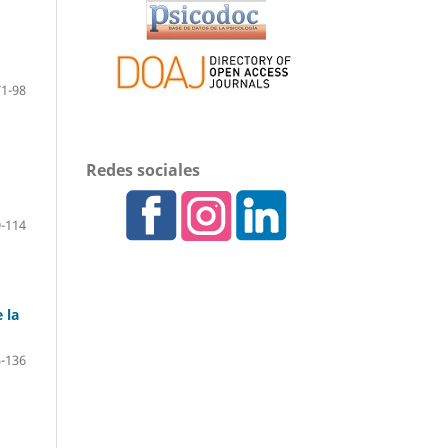
71-98
Redes sociales
-114
 la
-136