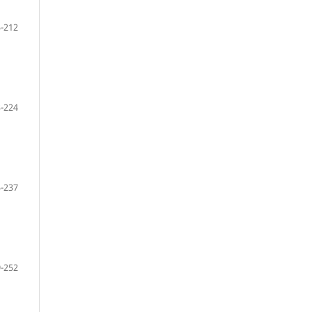
-212
-224
-237
-252