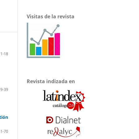
Visitas de la revista
11-18
Revista indizada en
19-39
tión
41-70