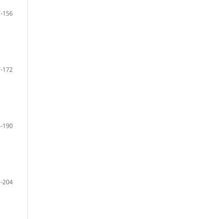
-156
-172
-190
-204