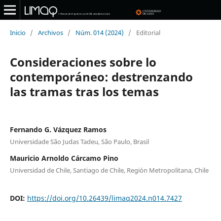
Inicio
/
Archivos
/
Núm. 014 (2024)
/
Editorial
Consideraciones sobre lo
contemporáneo: destrenzando
las tramas tras los temas
Fernando G. Vázquez Ramos
Universidade São Judas Tadeu, São Paulo, Brasil
Mauricio Arnoldo Cárcamo Pino
Universidad de Chile, Santiago de Chile, Región Metropolitana, Chile
DOI:
https://doi.org/10.26439/limaq2024.n014.7427