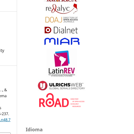
ity
 ., &
tema
s
5-237.
.n48.7
Idioma