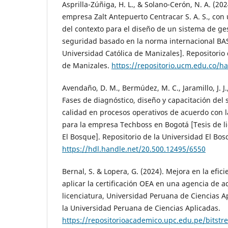
Asprilla-Zúñiga, H. L., & Solano-Cerón, N. A. (202
empresa Zalt Antepuerto Centracar S. A. S., con 
del contexto para el diseño de un sistema de ges
seguridad basado en la norma internacional BASC
Universidad Católica de Manizales]. Repositorio 
de Manizales.
https://repositorio.ucm.edu.co/h
Avendaño, D. M., Bermúdez, M. C., Jaramillo, J. J.,
Fases de diagnóstico, diseño y capacitación del
calidad en procesos operativos de acuerdo con 
para la empresa Techboss en Bogotá [Tesis de li
El Bosque]. Repositorio de la Universidad El Bos
https://hdl.handle.net/20.500.12495/6550
Bernal, S. & Lopera, G. (2024). Mejora en la efici
aplicar la certificación OEA en una agencia de a
licenciatura, Universidad Peruana de Ciencias Ap
la Universidad Peruana de Ciencias Aplicadas.
https://repositorioacademico.upc.edu.pe/bitst