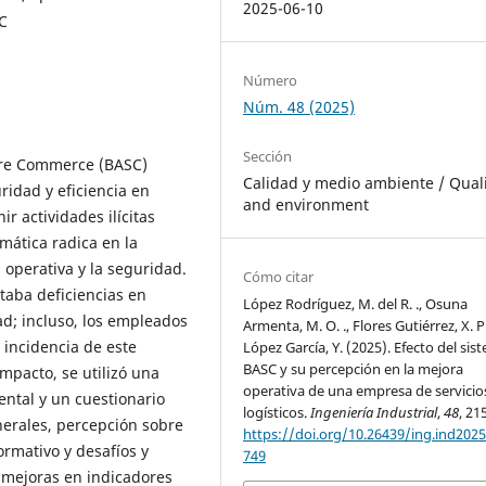
2025-06-10
C
Número
Núm. 48 (2025)
Sección
cure Commerce (BASC)
Calidad y medio ambiente / Qual
ridad y eficiencia en
and environment
r actividades ilícitas
mática radica en la
 operativa y la seguridad.
Cómo citar
taba deficiencias en
López Rodríguez, M. del R. ., Osuna
d; incluso, los empleados
Armenta, M. O. ., Flores Gutiérrez, X. P.
 incidencia de este
López García, Y. (2025). Efecto del sis
BASC y su percepción en la mejora
mpacto, se utilizó una
operativa de una empresa de servicio
ntal y un cuestionario
logísticos.
Ingeniería Industrial
,
48
, 21
nerales, percepción sobre
https://doi.org/10.26439/ing.ind2025
ormativo y desafíos y
749
n mejoras en indicadores