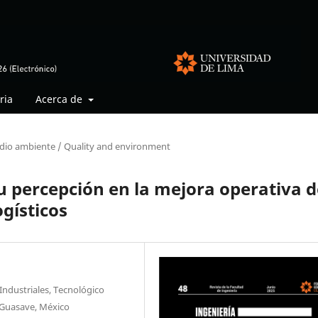
ria
Acerca de
dio ambiente / Quality and environment
su percepción en la mejora operativa d
gísticos
 Industriales, Tecnológico
 Guasave, México