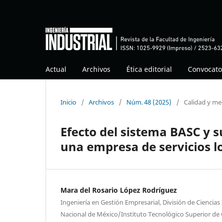
Actual
Archivos
Ética editorial
Convocato
Inicio
/
Archivos
/
Núm. 48 (2025)
/
Calidad y me
Efecto del sistema BASC y 
una empresa de servicios lo
Mara del Rosario López Rodríguez
Ingeniería en Gestión Empresarial, División de Ciencias
Nacional de México/Instituto Tecnológico Superior de