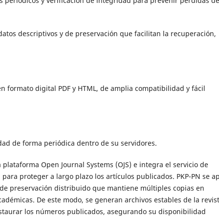
 periódicos y verificación de integridad para prevenir pérdidas d
tos descriptivos y de preservación que facilitan la recuperación,
n formato digital PDF y HTML, de amplia compatibilidad y fácil
dad de forma periódica dentro de su servidores.
 plataforma Open Journal Systems (OJS) e integra el servicio de
para proteger a largo plazo los artículos publicados. PKP-PN se a
de preservación distribuido que mantiene múltiples copias en
académicas. De este modo, se generan archivos estables de la revis
estaurar los números publicados, asegurando su disponibilidad