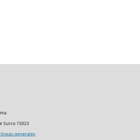
Lima
de Surco 15023
lineas.generales