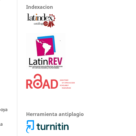
e
Indexacion
poya
Herramienta antiplagio
ta