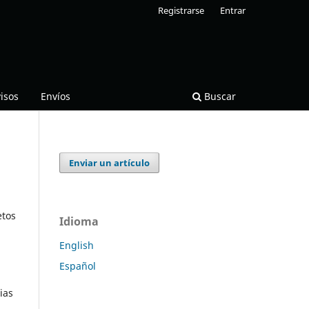
Registrarse
Entrar
isos
Envíos
Buscar
Enviar un artículo
etos
Idioma
English
Español
ias