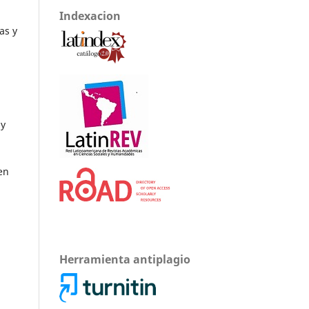
Indexacion
as y
 y
en
Herramienta antiplagio