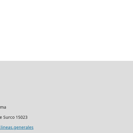
Lima
de Surco 15023
lineas.generales