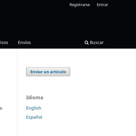
Registrarse
Entrar
isos
Envíos
Buscar
Enviar un artículo
Idioma
English
on
Español