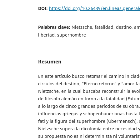
DOI:
https://doi.org/10.26439/en.lineas.genera
Palabras clave:
Nietzsche, fatalidad, destino, amo
libertad, superhombre
Resumen
En este artículo busco retomar el camino iniciado
círculos del destino. “Eterno retorno” y “amor fa
Nietzsche, en la cual buscaba reconstruir la ev
de filósofo alemán en torno a la fatalidad (Fatum)
a lo largo de cinco grandes períodos de su obra
influencias griegas y schopenhauerianas hasta 
fati y la figura del superhombre (Übermensch), 
Nietzsche supera la dicotomía entre necesidad y
su propuesta no es ni determinista ni voluntarist