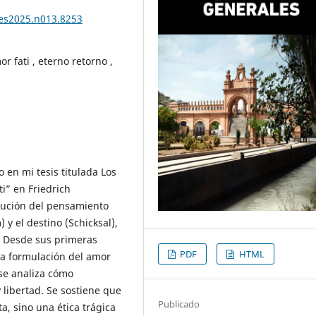
les2025.n013.8253
r fati , eterno retorno ,
 en mi tesis titulada Los
ti” en Friedrich
olución del pensamiento
 y el destino (Schicksal),
. Desde sus primeras
PDF
HTML
la formulación del amor
se analiza cómo
 libertad. Se sostiene que
Publicado
a, sino una ética trágica