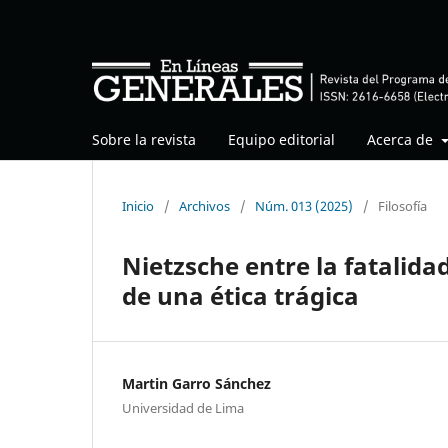
Sobre la revista
Equipo editorial
Acerca de
Inicio
/
Archivos
/
Núm. 013 (2025)
/
Filosofía
Nietzsche entre la fatalida
de una ética trágica
Martin Garro Sánchez
Universidad de Lima