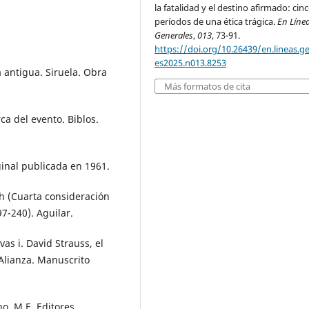
la fatalidad y el destino afirmado: cin
períodos de una ética trágica.
En Líne
Generales
,
013
, 73-91.
https://doi.org/10.26439/en.lineas.g
es2025.n013.8253
ía antigua. Siruela. Obra
Más formatos de cita
ca del evento. Biblos.
ginal publicada en 1961.
h (Cuarta consideración
7-240). Aguilar.
as i. David Strauss, el
 Alianza. Manuscrito
. M.E. Editores.