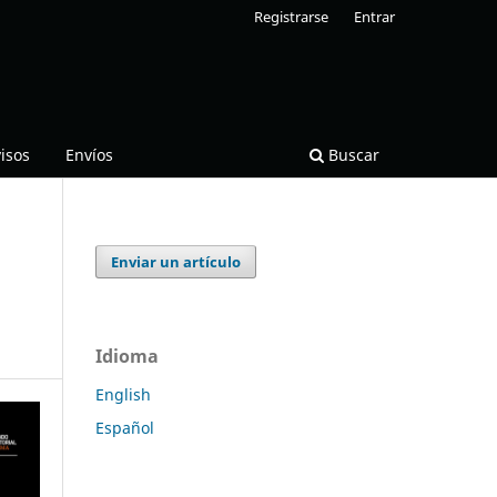
Registrarse
Entrar
isos
Envíos
Buscar
Enviar un artículo
s
Idioma
English
Español