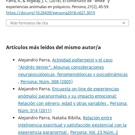
Parra, A., & Argibay, J. C. (2018). El constructo de “límite” y
experiencias anómalas en psíquicos.
Persona
,
21
(2), 45-59.
https://doi.org/10.26439/persona2018.n021.3019
Más formatos de cita
Artículos más leídos del mismo autor/a
Alejandro Parra,
Actividad poltergeist y el caso
“Andrés Venier”: Algunas consideraciones
neuropsicológicas, fenomenológicas y psicodinámicas
,
Persona: Núm. 008 (2005)
Alejandro Parra,
Encuesta on-line de experiencias
anómalo/ paranormales y su impacto emocional:
Relación con género, edad y otras variables
,
Persona:
Núm. 014 (2011)
Alejandro Parra, Natalia Ribilla,
Relación entre
inteligencia espiritual y satisfacción existencial con la
experiencia paranormal
,
Persona: Vol. 23 Núm. 2