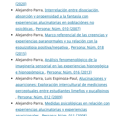
(2020)
Alejandro Parra,
Interrelación entre disociación,
absorción y propensidad a la fantasía con
experiencias alucinatorias en poblaciónes no
psicóticas
,
Persona: Núm. 010 (2007)
Alejandro Parra,
Marco referencial de las creencias y
experiencias paranormales y su relación con la
esquizotipia positiva/negativa
,
Persona: Núm. 018
(2015)
Alejandro Parra,
Análisis fenomenológico de la
imaginería sensorial en las experiencias hipnogógica
e hipnopómpica
,
Persona: Núm. 016 (2013)
Alejandro Parra, Luis Espinoza-Paul,
Alucinaciones y
apariciones: Exploración intercultural de mediciones
perceptuales entre estudiantes limeños y pucallpinos
,
Persona: Núm. 012 (2009)
Alejandro Parra,
Medidas psicológicas en relación con
experiencias alucinatorias y experiencias
aparicionales
,
Persona: Núm. 011 (2008)