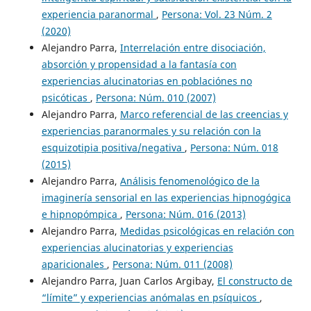
experiencia paranormal
,
Persona: Vol. 23 Núm. 2
(2020)
Alejandro Parra,
Interrelación entre disociación,
absorción y propensidad a la fantasía con
experiencias alucinatorias en poblaciónes no
psicóticas
,
Persona: Núm. 010 (2007)
Alejandro Parra,
Marco referencial de las creencias y
experiencias paranormales y su relación con la
esquizotipia positiva/negativa
,
Persona: Núm. 018
(2015)
Alejandro Parra,
Análisis fenomenológico de la
imaginería sensorial en las experiencias hipnogógica
e hipnopómpica
,
Persona: Núm. 016 (2013)
Alejandro Parra,
Medidas psicológicas en relación con
experiencias alucinatorias y experiencias
aparicionales
,
Persona: Núm. 011 (2008)
Alejandro Parra, Juan Carlos Argibay,
El constructo de
“límite” y experiencias anómalas en psíquicos
,