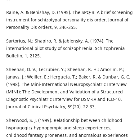
Raine, A. & Benishay, D. (1995). The SPQ-B: A brief screening
instrument for schizotypal personality dis order. Journal of
Personality Dis orders, 9, 346-355.
Sartorius, N.; Shapiro, R. & Jablensky, A. (1974). The
international pilot study of schizophrenia. Schizophrenia
Bulletin, 1, 2125.
Sheehan, D. V.; Lecrubier, Y.; Sheehan, K. H.; Amorim, P.;
Janavs, J.; Weiller, E.; Hergueta, T.; Baker, R. & Dunbar, G. C.
(1998). The Mini-International Neuropsychiatric Interview
(MINI): The Development and Validation of a Structured
Diagnostic Psychiatric Interview for DSM-IV and ICD-10.
Journal of Clinical Psychiatry, 59(20), 22-33.
Sherwood, S. J. (1999). Relationship bet ween childhood
hypnagogic/ hypnopompic and sleep experiences,
childhood fantasy proneness, and anomalous experiences