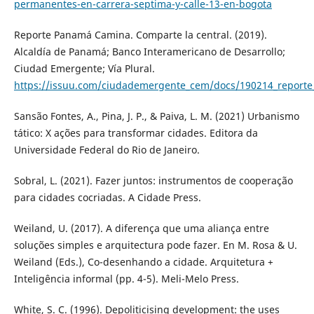
permanentes-en-carrera-septima-y-calle-13-en-bogota
Reporte Panamá Camina. Comparte la central. (2019).
Alcaldía de Panamá; Banco Interamericano de Desarrollo;
Ciudad Emergente; Vía Plural.
https://issuu.com/ciudademergente_cem/docs/190214_report
Sansão Fontes, A., Pina, J. P., & Paiva, L. M. (2021) Urbanismo
tático: X ações para transformar cidades. Editora da
Universidade Federal do Rio de Janeiro.
Sobral, L. (2021). Fazer juntos: instrumentos de cooperação
para cidades cocriadas. A Cidade Press.
Weiland, U. (2017). A diferença que uma aliança entre
soluções simples e arquitectura pode fazer. En M. Rosa & U.
Weiland (Eds.), Co-desenhando a cidade. Arquitetura +
Inteligência informal (pp. 4-5). Meli-Melo Press.
White, S. C. (1996). Depoliticising development: the uses