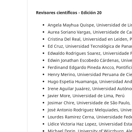
Revisores científicos - Edición 20
Angela Mayhua Quispe, Universidad de Li
Aurea Soriano Vargas, Universidade de C
Cristina Del Real, Universidad en Leiden, 
Ed Cruz, Universidad Tecnológica de Pan
Edwaldo Rodrigues Soarez, Universidade Fe
Edwin Jonathan Escobedo Cárdenas, Univer
Ferdinand Edgardo Pineda Ancco, Pontifici
Henry Merino, Universidad Peruana de Cie
Hugo Espetia Huamanga, Universidad Andi
Irene Aguilar Juaárez, Universidad Autón
Javier More, Universidad de Lima, Perú
Josimar Chire, Universidade de São Paulo, 
José Antonio Rodriguez Melquiades, Univer
Lourdes Ramirez Cerna, Universidade Feder
Lídice Victoria Haz Lopez, Universidad Est
Michael Dorin, University of Würzburg, A