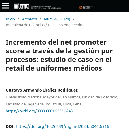
Inicio
/
Archivos
/
Núm. 46 (2024)
/
Ingeniería de negocios / Business engineering
Incremento del net promoter
score a través de la gestión por
procesos: estudio de caso en el
retail de uniformes médicos
Gustavo Armando Ibañez Rodriguez
Universidad Nacional Mayor de San Marcos, Unidad de Posgrado,
Facultad de Ingeniería Industrial, Lima, Perú
https://orcid.org/0000-0001-9333-6248
DOI:
https://doi.org/10.26439/ing.ind2024.n046.6916