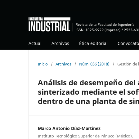
Actual
Archivos
Ética editorial
Convocato
Inicio
/
Archivos
/
Núm. 036 (2018)
/
Gestión de
Análisis de desempeño del 
sinterizado mediante el sof
dentro de una planta de si
Marco Antonio Díaz-Martinez
Instituto Tecnológico Superior de Pánuco (México).