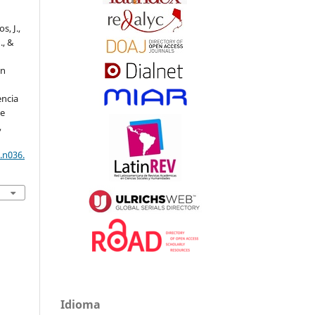
s, J.,
., &
un
encia
de
,
.n036.
Idioma