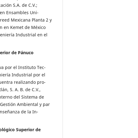
ción S.A. de C.V.;
n en Ensambles Uni­
Breed Mexicana Planta 2 y
ón en Kemet de Méxi­co
geniería Industrial en el
perior de Pánuco
a por el Instituto Tec­
ería Industrial por el
uentra realizando pro­
án, S. A. B. de C.V.,
interno del Sistema de
 Gestión Ambiental y par
Enseñanza de la In­
ológico Superior de