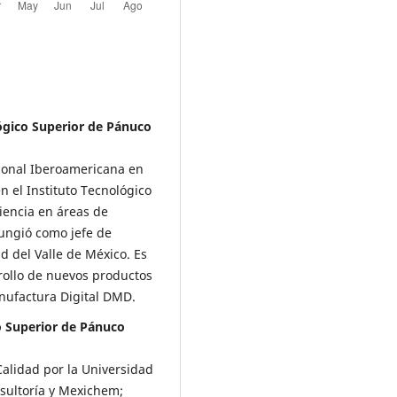
ógico Superior de Pánuco
cional Iberoamericana en
 el Instituto Tecno­lógico
iencia en áreas de
fungió como jefe de
d del Valle de Méxi­co. Es
rollo de nuevos productos
nufactura Digital DMD.
o Superior de Pánuco
alidad por la Univer­sidad
sultoría y Mexi­chem;