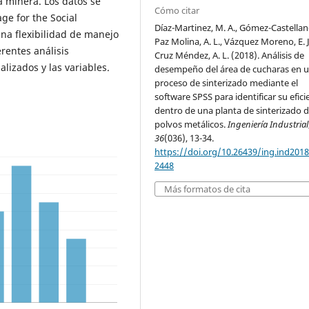
 minera. Los da­tos se
Cómo citar
age for the Social
Díaz-Martinez, M. A., Gómez-Castellano
na flexibilidad de manejo
Paz Molina, A. L., Vázquez Moreno, E. J
erentes análisis
Cruz Méndez, A. L. (2018). Análisis de
alizados y las variables.
desempeño del área de cucharas en 
proceso de sinterizado mediante el
software SPSS para identificar su efici
dentro de una planta de sinterizado 
polvos metálicos.
Ingeniería Industrial
36
(036), 13-34.
https://doi.org/10.26439/ing.ind2018
2448
Más formatos de cita