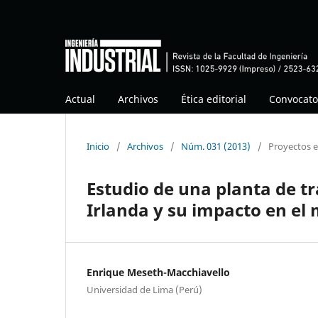
Actual
Archivos
Ética editorial
Convocato
Inicio
/
Archivos
/
Núm. 031 (2013)
/
Proyectos e
Estudio de una planta de t
Irlanda y su impacto en e
Enrique Meseth-Macchiavello
Universidad de Lima (Perú)