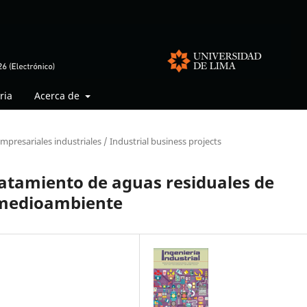
ria
Acerca de
mpresariales industriales / Industrial business projects
ratamiento de aguas residuales de
l medioambiente