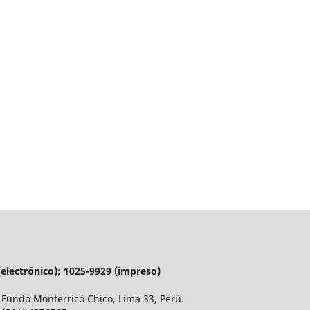
 (electrónico); 1025-9929 (impreso)
 Fundo Monterrico Chico, Lima 33, Perú.