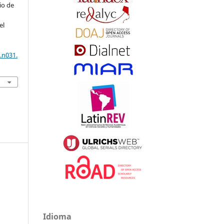
io de
el
.n031.
Idioma