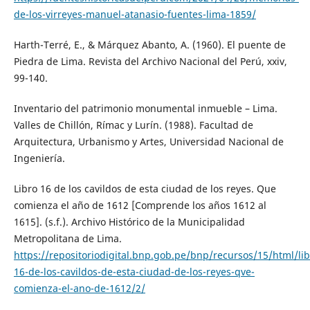
de-los-virreyes-manuel-atanasio-fuentes-lima-1859/
Harth-Terré, E., & Márquez Abanto, A. (1960). El puente de
Piedra de Lima. Revista del Archivo Nacional del Perú, xxiv,
99-140.
Inventario del patrimonio monumental inmueble – Lima.
Valles de Chillón, Rímac y Lurín. (1988). Facultad de
Arquitectura, Urbanismo y Artes, Universidad Nacional de
Ingeniería.
Libro 16 de los cavildos de esta ciudad de los reyes. Que
comienza el año de 1612 [Comprende los años 1612 al
1615]. (s.f.). Archivo Histórico de la Municipalidad
Metropolitana de Lima.
https://repositoriodigital.bnp.gob.pe/bnp/recursos/15/html/lib
16-de-los-cavildos-de-esta-ciudad-de-los-reyes-qve-
comienza-el-ano-de-1612/2/