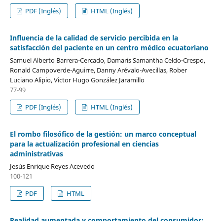
PDF (Inglés)
HTML (Inglés)
Influencia de la calidad de servicio percibida en la
satisfacción del paciente en un centro médico ecuatoriano
Samuel Alberto Barrera-Cercado, Damaris Samantha Celdo-Crespo,
Ronald Campoverde-Aguirre, Danny Arévalo-Avecillas, Rober
Luciano Alipio, Victor Hugo González Jaramillo
77-99
PDF (Inglés)
HTML (Inglés)
El rombo filosófico de la gestión: un marco conceptual
para la actualización profesional en ciencias
administrativas
Jesús Enrique Reyes Acevedo
100-121
PDF
HTML
Realidad aumentada y comportamiento del consumidor: