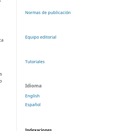
s
Normas de publicación
Equipo editorial
ca
Tutoriales
os
o
Idioma
English
Español
Indexaciones