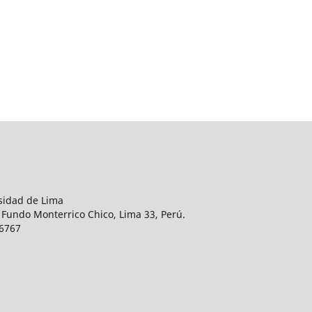
rsidad de Lima
 Fundo Monterrico Chico, Lima 33, Perú.
76767