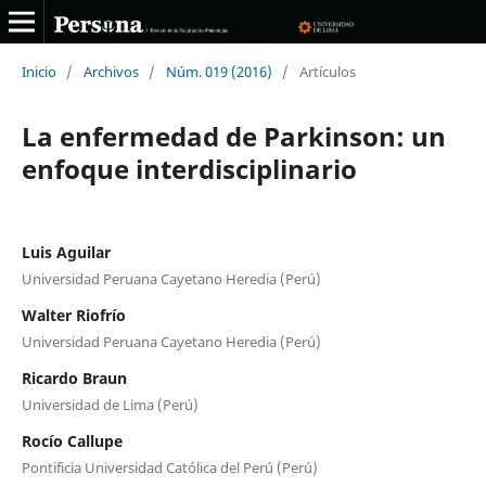
Inicio
/
Archivos
/
Núm. 019 (2016)
/
Artículos
La enfermedad de Parkinson: un
enfoque interdisciplinario
Luis Aguilar
Universidad Peruana Cayetano Heredia (Perú)
Walter Riofrío
Universidad Peruana Cayetano Heredia (Perú)
Ricardo Braun
Universidad de Lima (Perú)
Rocío Callupe
Pontificia Universidad Católica del Perú (Perú)