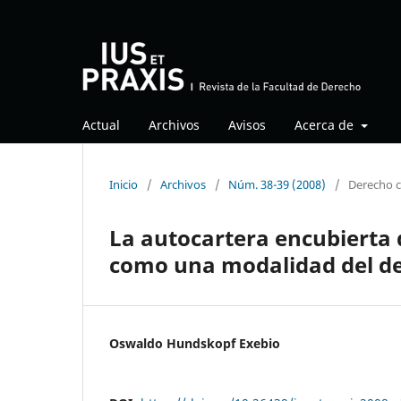
Actual
Archivos
Avisos
Acerca de
Inicio
/
Archivos
/
Núm. 38-39 (2008)
/
Derecho c
La autocartera encubierta
como una modalidad del de
Oswaldo Hundskopf Exebio