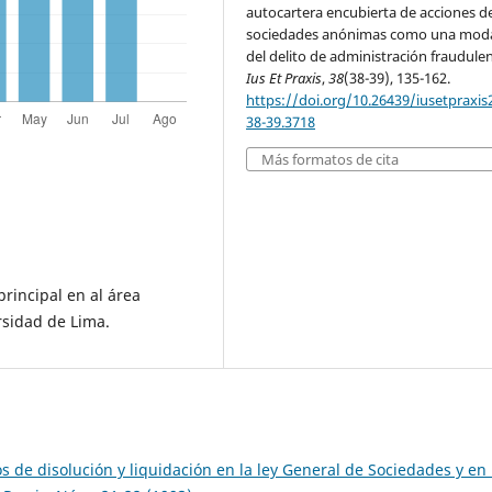
autocartera encubierta de acciones d
sociedades anónimas como una mod
del delito de administración fraudulen
Ius Et Praxis
,
38
(38-39), 135-162.
https://doi.org/10.26439/iusetpraxis
38-39.3718
Más formatos de cita
rincipal en al área
rsidad de Lima.
 de disolución y liquidación en la ley General de Sociedades y en 