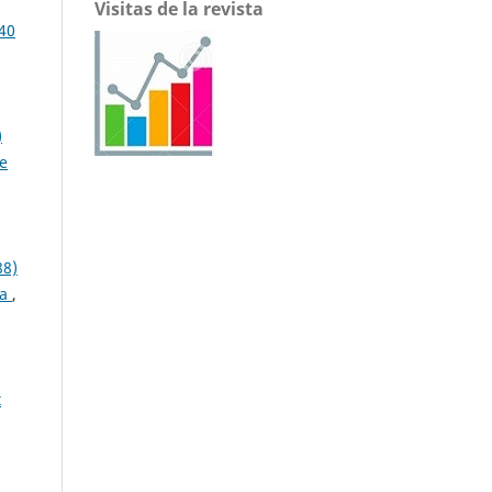
Visitas de la revista
040
)
de
88)
ma
,
t