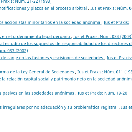
t Praxis: Núm. 21-22 (1993)
otificaciones y plazos en el proceso arbitral
,
Ius et Praxis: Núm. 
os accionistas minoritarios en la sociedad anónima
,
Ius et Praxis:
s en el ordenamiento legal peruano
,
Ius et Praxis: Núm. 034 (2003
al estudio de los supuestos de responsabilidad de los directores 
Núm. 033 (2002)
s de canje en las fusiones y escisiones de sociedades
,
Ius et Praxis:
orma de la Ley General de Sociedades
,
Ius et Praxis: Núm. 011 (19
 la relación capital social y patrimonio neto en la sociedad anóni
s pasivos en las sociedades anónimas
,
Ius et Praxis: Núm. 19-20
s irregulares por no adecuación y su problemática registral
,
Ius e