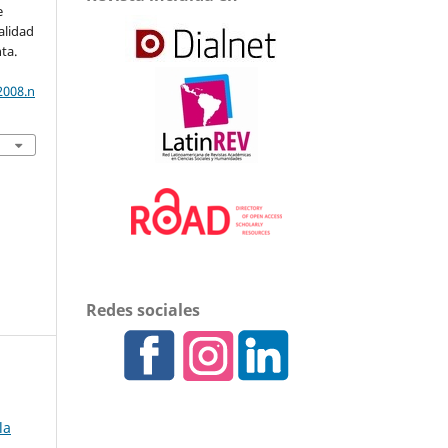
e
alidad
ta.
2008.n
Redes sociales
la