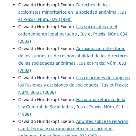
Oswaldo Hundskopf Exebio,
Derechos de los
accionistas minoritarios en la sociedad anónima
,
Ius
et Praxis: Núm. 029 (1998)
Oswaldo Hundskopf Exebio,
Las sucursales en el
ordenamiento legal peruano
,
Ius et Praxis: Núm. 034
(2003)
Oswaldo Hundskopf Exebio,
Aproximación al estudio
de los supuestos de responsabilidad de los directores
de las sociedades anónimas
,
Ius et Praxis: Núm. 033
(2002)
Oswaldo Hundskopf Exebio,
Las relaciones de canje en
las fusiones y escisiones de sociedades
,
Ius et Praxis:
Núm. 36-37 (2006)
Oswaldo Hundskopf Exebio,
Hacia una reforma de la
Ley General de Sociedades
,
Ius et Praxis: Núm. 011
(1988)
Oswaldo Hundskopf Exebio,
Apuntes sobre la relación
capital social y patrimonio neto en la sociedad
anónima
,
Ius et Praxis: Núm. 032 (2001)