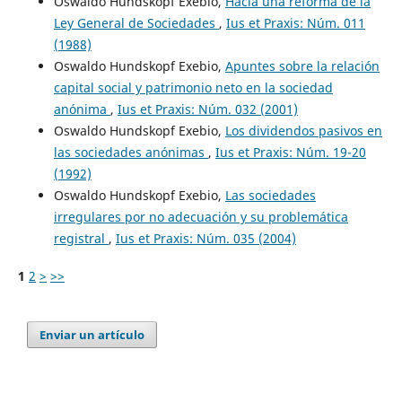
Oswaldo Hundskopf Exebio,
Hacia una reforma de la
Ley General de Sociedades
,
Ius et Praxis: Núm. 011
(1988)
Oswaldo Hundskopf Exebio,
Apuntes sobre la relación
capital social y patrimonio neto en la sociedad
anónima
,
Ius et Praxis: Núm. 032 (2001)
Oswaldo Hundskopf Exebio,
Los dividendos pasivos en
las sociedades anónimas
,
Ius et Praxis: Núm. 19-20
(1992)
Oswaldo Hundskopf Exebio,
Las sociedades
irregulares por no adecuación y su problemática
registral
,
Ius et Praxis: Núm. 035 (2004)
1
2
>
>>
Enviar un artículo