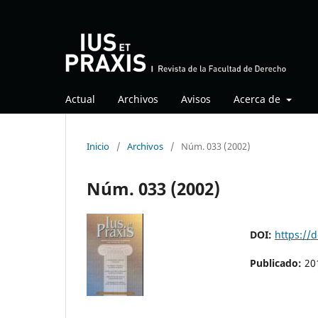
Actual
Archivos
Avisos
Acerca de
Inicio
/
Archivos
/
Núm. 033 (2002)
Núm. 033 (2002)
DOI:
https://
Publicado:
20