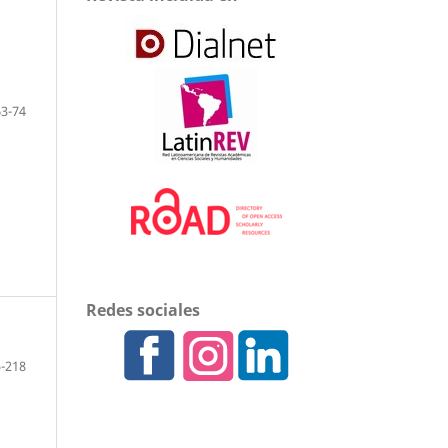
63-74
Redes sociales
-218