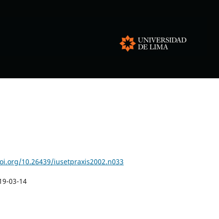
doi.org/10.26439/iusetpraxis2002.n033
19-03-14