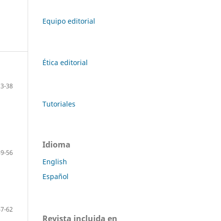
Equipo editorial
Ética editorial
13-38
Tutoriales
Idioma
39-56
English
Español
57-62
Revista incluida en